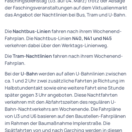
Faschingsdienstag (03. auf 04. März) trotz der Absage
der Faschingsveranstaltungen auf dem Viktualienmarkt
das Angebot der Nachtlinien bei Bus, Tram und U-Bahn.
Die
Nachtbus-Linien
fahren nach ihrem Wochenend-
Fahrplan. Die Nachtbus-Linien
N40, N41 und N45
verkehren dabei über den Werktags-Linienweg.
Die
Tram-Nachtlinien
fahren nach ihrem Wochenend-
Fahrplan.
Bei der
U-Bahn
werden auf allen U-Bahnlinien zwischen
ca. 1 und 2 Uhr zwei zusätzliche Fahrten je Richtung im
Halbstundentakt sowie eine weitere Fahrt eine Stunde
später gegen 3 Uhr angeboten. Diese Nachtfahrten
verkehren mit den Abfahrtszeiten des regulären U-
Bahn-Nachtverkehrs am Wochenende. Die Fahrpläne
von U3 und U6 basieren auf den Baustellen-Fahrplänen
im Rahmen der Baumaßnahme Implerstraße. Die
Spätfahrten von und nach Garching werden in diesen