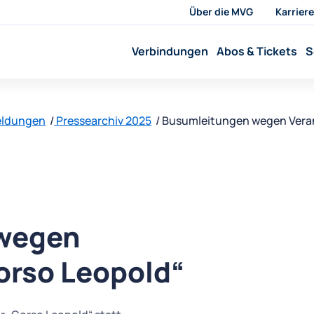
Über die MVG
Karriere
Verbindungen
Abos & Tickets
S
eldungen
Pressearchiv 2025
Busumleitungen wegen Veran
wegen
orso Leopold“