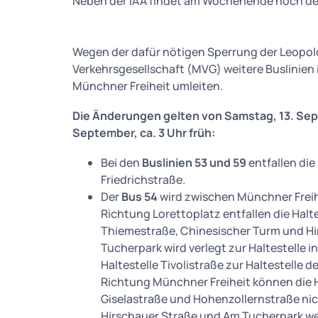
Neben der IAA findet am Wochenende noch der
Wegen der dafür nötigen Sperrung der Leopo
Verkehrsgesellschaft (MVG) weitere Buslinie
Münchner Freiheit umleiten.
Die Änderungen gelten von Samstag, 13. Sept
September, ca. 3 Uhr früh:
Bei den
Buslinien 53 und 59
entfallen die
Friedrichstraße.
Der
Bus 54
wird zwischen Münchner Freih
Richtung Lorettoplatz entfallen die Halt
Thiemestraße, Chinesischer Turm und Hir
Tucherpark wird verlegt zur Haltestelle 
Haltestelle Tivolistraße zur Haltestelle d
Richtung Münchner Freiheit können die H
Giselastraße und Hohenzollernstraße nic
Hirschauer Straße und Am Tucherpark wer