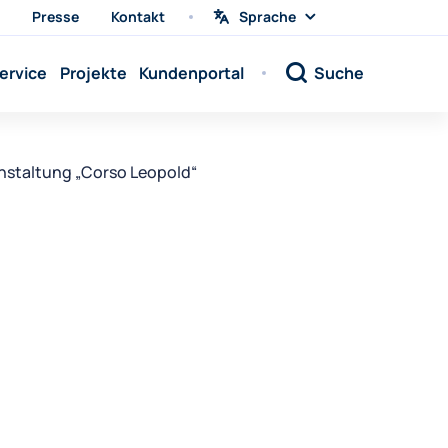
Presse
Kontakt
Sprache
Sprache
wählen
Sprache:
ervice
Projekte
Kundenportal
Suche
Sprache:
Sprache:
Sprache:
staltung „Corso Leopold“
Sprache:
Sprache:
Sprache:
Sprache:
Sprache:
Sprache:
Sprache:
Sprache: