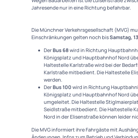
Wegen Bauarbeiten ist die Luisenstraße zwisc
Jahresende nur in eine Richtung befahrbar.
Die Münchner Verkehrsgesellschaft (MVG) mus
Einschränkungen gelten noch bis
Samstag, 1
Der
Bus 68
wird in Richtung Hauptbahnho
Königsplatz und Hauptbahnhof Nord über
Haltestelle Karlstraße wird bei der Beda
Karlstraße mitbedient. Die Haltestelle El
werden.
Der
Bus 100
wird in Richtung Hauptbahnh
Königsplatz und Hauptbahnhof Nord über 
umgeleitet. Die Haltestelle Stiglmaierpl
Seidlstraße mitbedient. Die Haltestelle 
Nord in der Elisenstraße können leider n
Die MVG informiert ihre Fahrgäste mit Aushän
Änderungen. Infos zum Betrieb und Verbindung