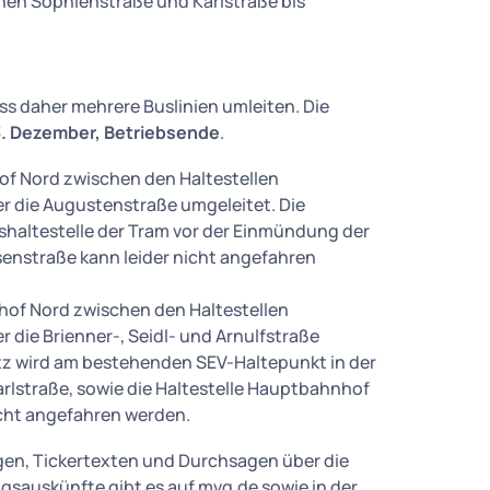
hen Sophienstraße und Karlstraße bis
s daher mehrere Buslinien umleiten. Die
3. Dezember, Betriebsende
.
f Nord zwischen den Haltestellen
 die Augustenstraße umgeleitet. Die
rfshaltestelle der Tram vor der Einmündung der
isenstraße kann leider nicht angefahren
of Nord zwischen den Haltestellen
die Brienner-, Seidl- und Arnulfstraße
atz wird am bestehenden SEV-Haltepunkt in der
Karlstraße, sowie die Haltestelle Hauptbahnhof
icht angefahren werden.
gen, Tickertexten und Durchsagen über die
sauskünfte gibt es auf mvg.de sowie in der