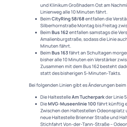
und Klinikum Großhadern Ost am Nachmit
Linienweg alle 10 Minuten fährt.
Beim
CityRing 58/68
entfallen die Vers
Silberhornstraße Montag bis Freitag zwi
Beim
Bus 162
entfallen samstags die Ver
Amalienburgstraße, sodass die Linie auch 
Minuten fährt.
Beim
Bus 163
fährt an Schultagen morgen
bisher alle 10 Minuten ein Verstärker z
Zusammen mit dem Bus 162 besteht dadu
statt des bisherigen 5-Minuten-Takts.
Bei folgenden Linien gibt es Änderungen beim
Die Haltestelle
Am Tucherpark
der Linie 
Die
MVG-Museenlinie 100
fährt künftig 
Zwischen den Haltestellen Odeonsplatz 
neue Haltestelle Brienner Straße und Halt
Stichfahrt Von-der-Tann-Straße – Odeo