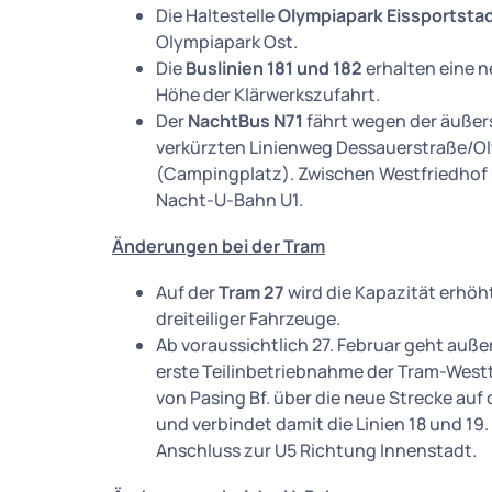
Die Haltestelle
Olympiapark Eissportsta
Olympiapark Ost.
Die
Buslinien 181 und 182
erhalten eine n
Höhe der Klärwerkszufahrt.
Der
NachtBus N71
fährt wegen der äußer
verkürzten Linienweg Dessauerstraße/O
(Campingplatz). Zwischen Westfriedhof 
Nacht-U-Bahn U1.
Änderungen bei der Tram
Auf der
Tram 27
wird die Kapazität erhöht.
dreiteiliger Fahrzeuge.
Ab voraussichtlich 27. Februar geht auß
erste Teilinbetriebnahme der Tram-Westta
von Pasing Bf. über die neue Strecke auf
und verbindet damit die Linien 18 und 1
Anschluss zur U5 Richtung Innenstadt.