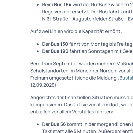
Beim
Bus 164
wird der RufBus zwischen 2
Regelverkehr ersetzt. Der Bus fährt künfti
Nißl-Straße – Augustenfelder Straße – Ev
Auf zwei Linien wird die Kapazität erhöht:
Der
Bus 130
fährt von Montag bis Freitag
Der
Bus 190
fährt an Sonntagen mit Gel
Bereits im September wurden mehrere Maßna
Schulstandorten im Münchner Norden, vor al
Freiham umgesetzt (siehe die Meldung „
Busfa
12.09.2025).
Angesichts der finanziellen Situation muss 
kompensieren. Das tut sie vor allem dort, wo 
entfallen vor allem Verstärkerfahrten:
Der
Bus 56
kommt in der morgendlichen H
Takt statt alle 5 Minuten. Außerdem entf