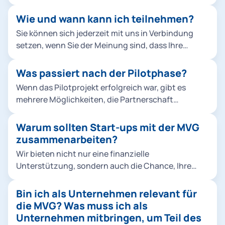
wir jedoch nicht in Ihr Unternehmen und werden
kein Shareholder.
Wie und wann kann ich teilnehmen?
Sie können sich jederzeit mit uns in Verbindung
setzen, wenn Sie der Meinung sind, dass Ihre
Lösung einen Unterschied bei der MVG bewirken
kann. Aktuelle Challenges finden Sie weiter oben
Was passiert nach der Pilotphase?
auf dieser Seite.
Wenn das Pilotprojekt erfolgreich war, gibt es
mehrere Möglichkeiten, die Partnerschaft
auszubauen. Sie sind damit ein gelisteter
Geschäftspartner der SWM/MVG. Als öffentlicher
Warum sollten Start-ups mit der MVG
Auftraggeber unterliegen wir dem Vergaberecht
zusammenarbeiten?
und müssen daher ab gewissen Wertgrenzen EU-
Wir bieten nicht nur eine finanzielle
weit ausschreiben.
Unterstützung, sondern auch die Chance, Ihre
Lösungen in einem realen Umfeld einzusetzen und
ihre Marktdurchdringung zu beschleunigen.
Bin ich als Unternehmen relevant für
Darüber hinaus können Start-ups von unserem
die MVG? Was muss ich als
Netzwerk und unserer Expertise profitieren.
Unternehmen mitbringen, um Teil des