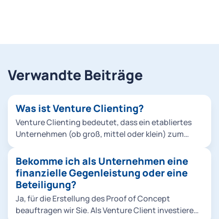
Verwandte Beiträge
Was ist Venture Clienting?
Venture Clienting bedeutet, dass ein etabliertes
Unternehmen (ob groß, mittel oder klein) zum
Kunden eines (jungen) Unternehmens wird, das
seine Technologie oder sein Produkt in der
Bekomme ich als Unternehmen eine
Umgebung des etablierten Unternehmens testet
finanzielle Gegenleistung oder eine
und einsetzt.
Beteiligung?
Ja, für die Erstellung des Proof of Concept
beauftragen wir Sie. Als Venture Client investieren