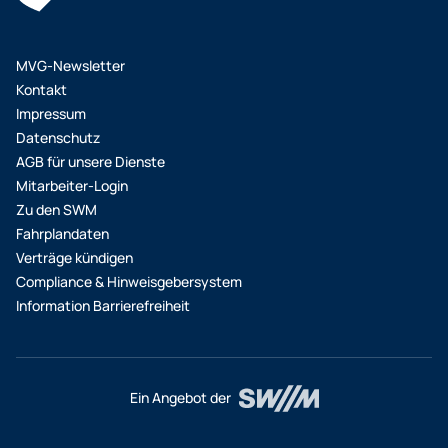
eine Verbindung suchen, haben Sie auf der
Übersichtsseite unter dem Filter „Optionen“ die
MVG-Newsletter
Möglichkeit einzustellen, dass Sie Aufzüge bzw.
Kontakt
Rolltreppen auf Ihrem Reiseweg benötigen.
Impressum
Datenschutz
AGB für unsere Dienste
Mitarbeiter-Login
Zu den SWM
Fahrplandaten
Verträge kündigen
Compliance & Hinweisgebersystem
Information Barrierefreiheit
Ein Angebot der