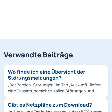
Verwandte Beiträge
Wo finde ich eine Übersicht der
Störungsmeldungen?
„Der Bereich „Störungen“ im Tab „Auskunft“ liefert
eine Gesamtübersicht zu allen Störungen und
Betriebsänderungen im ÖPNV-Netz und ermöglicht
eine Filterung nach einzelnen Linien. Zusätzlich
Gibt es Netzpläne zum Download?
können Sie sich in der Verbindungssuche und
Ja. Netz- und Tarifpläne stehen in der MVGO unter