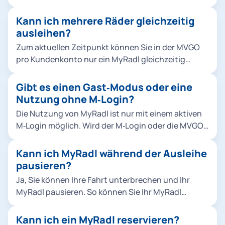
angezeigt. Sie sehen dort auch, wie viele Fahrräder
dann nur noch das Rahmenschloss nach unten. In
oder E‑Bikes aktuell verfügbar sind.
Kann ich mehrere Räder gleichzeitig
der MVGO sehen Sie eine Bestätigung, sobald die
ausleihen?
Miete erfolgreich beendet wurde.
Zum aktuellen Zeitpunkt können Sie in der MVGO
pro Kundenkonto nur ein MyRadl gleichzeitig
ausleihen. Wir arbeiten daran, eine Ausleihe
mehrerer Räder möglich zu machen.
Gibt es einen Gast‑Modus oder eine
Nutzung ohne M‑Login?
Die Nutzung von MyRadl ist nur mit einem aktiven
M‑Login möglich. Wird der M‑Login oder die MVGO
gelöscht, kann MyRadl nicht mehr genutzt werden.
Der M‑Login ist das zentrale Benutzerkonto der
Kann ich MyRadl während der Ausleihe
Stadtwerke München für digitale
pausieren?
Mobilitätsangebote und anderes. In der MVGO
Ja, Sie können Ihre Fahrt unterbrechen und Ihr
dient der M‑Login als Single Sign‑On, über das
MyRadl pausieren. So können Sie Ihr MyRadl
ÖPNV‑Tickets, Sharing‑Services, persönliche Daten
kurzzeitig auch außerhalb einer offiziellen
sowie bevorzugte Zahlungsmittel sicher verwaltet
Abstellfläche parken, ohne dass die Servicegebühr
Kann ich ein MyRadl reservieren?
werden.