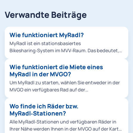
Verwandte Beiträge
Wie funktioniert MyRadl?
MyRadl ist ein stationsbasiertes
Bikesharing‑System im MVV‑Raum. Das bedeutet,
Ausleihe und Rückgabe sind nur bei definierten
Abstellflächen möglich. Diese werden Ihnen in der
Wie funktioniert die Miete eines
MVGO als Parkfläche angezeigt. Ausleihe,
MyRadl in der MVGO?
Rückgabe und Abrechnung erfolgen vollständig
Um MyRadl zu starten, wählen Sie entweder in der
digital über die MVGO.
MVGO ein verfügbares Rad auf der
Umgebungskarte aus oder Sie scannen vor Ort den
QR-Code am Fahrrad. Nach der Bestätigung öffnet
Wo finde ich Räder bzw.
sich das Schloss automatisch und die Miete
MyRadl‑Stationen?
beginnt. Um die Miete zu beenden, bringen Sie
Alle MyRadl‑Stationen und verfügbaren Räder in
MyRadl zu einer offiziellen MyRadl-Station und
Ihrer Nähe werden Ihnen in der MVGO auf der Karte
stellen es dort ordnungsgemäß ab. Schieben Sie