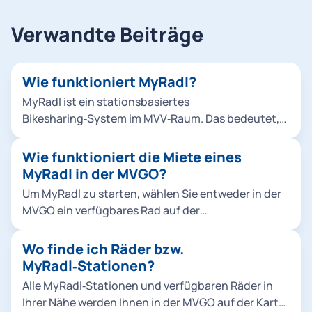
Verwandte Beiträge
Wie funktioniert MyRadl?
MyRadl ist ein stationsbasiertes
Bikesharing‑System im MVV‑Raum. Das bedeutet,
Ausleihe und Rückgabe sind nur bei definierten
Abstellflächen möglich. Diese werden Ihnen in der
Wie funktioniert die Miete eines
MVGO als Parkfläche angezeigt. Ausleihe,
MyRadl in der MVGO?
Rückgabe und Abrechnung erfolgen vollständig
Um MyRadl zu starten, wählen Sie entweder in der
digital über die MVGO.
MVGO ein verfügbares Rad auf der
Umgebungskarte aus oder Sie scannen vor Ort den
QR-Code am Fahrrad. Nach der Bestätigung öffnet
Wo finde ich Räder bzw.
sich das Schloss automatisch und die Miete
MyRadl‑Stationen?
beginnt. Um die Miete zu beenden, bringen Sie
Alle MyRadl‑Stationen und verfügbaren Räder in
MyRadl zu einer offiziellen MyRadl-Station und
Ihrer Nähe werden Ihnen in der MVGO auf der Karte
stellen es dort ordnungsgemäß ab. Schieben Sie