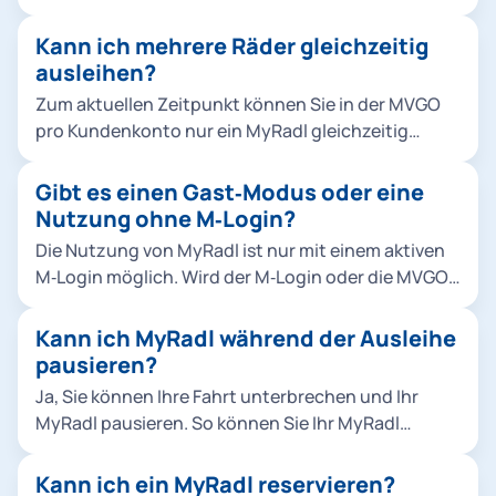
angezeigt. Sie sehen dort auch, wie viele Fahrräder
dann nur noch das Rahmenschloss nach unten. In
oder E‑Bikes aktuell verfügbar sind.
Kann ich mehrere Räder gleichzeitig
der MVGO sehen Sie eine Bestätigung, sobald die
ausleihen?
Miete erfolgreich beendet wurde.
Zum aktuellen Zeitpunkt können Sie in der MVGO
pro Kundenkonto nur ein MyRadl gleichzeitig
ausleihen. Wir arbeiten daran, eine Ausleihe
mehrerer Räder möglich zu machen.
Gibt es einen Gast‑Modus oder eine
Nutzung ohne M‑Login?
Die Nutzung von MyRadl ist nur mit einem aktiven
M‑Login möglich. Wird der M‑Login oder die MVGO
gelöscht, kann MyRadl nicht mehr genutzt werden.
Der M‑Login ist das zentrale Benutzerkonto der
Kann ich MyRadl während der Ausleihe
Stadtwerke München für digitale
pausieren?
Mobilitätsangebote und anderes. In der MVGO
Ja, Sie können Ihre Fahrt unterbrechen und Ihr
dient der M‑Login als Single Sign‑On, über das
MyRadl pausieren. So können Sie Ihr MyRadl
ÖPNV‑Tickets, Sharing‑Services, persönliche Daten
kurzzeitig auch außerhalb einer offiziellen
sowie bevorzugte Zahlungsmittel sicher verwaltet
Abstellfläche parken, ohne dass die Servicegebühr
Kann ich ein MyRadl reservieren?
werden.