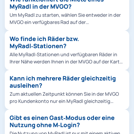
MVGO als Parkfläche angezeigt. Ausleihe,
MyRadl in der MVGO?
Rückgabe und Abrechnung erfolgen vollständig
Um MyRadl zu starten, wählen Sie entweder in der
digital über die MVGO.
MVGO ein verfügbares Rad auf der
Umgebungskarte aus oder Sie scannen vor Ort den
QR-Code am Fahrrad. Nach der Bestätigung öffnet
Wo finde ich Räder bzw.
sich das Schloss automatisch und die Miete
MyRadl‑Stationen?
beginnt. Um die Miete zu beenden, bringen Sie
Alle MyRadl‑Stationen und verfügbaren Räder in
MyRadl zu einer offiziellen MyRadl-Station und
Ihrer Nähe werden Ihnen in der MVGO auf der Karte
stellen es dort ordnungsgemäß ab. Schieben Sie
angezeigt. Sie sehen dort auch, wie viele Fahrräder
dann nur noch das Rahmenschloss nach unten. In
oder E‑Bikes aktuell verfügbar sind.
Kann ich mehrere Räder gleichzeitig
der MVGO sehen Sie eine Bestätigung, sobald die
ausleihen?
Miete erfolgreich beendet wurde.
Zum aktuellen Zeitpunkt können Sie in der MVGO
pro Kundenkonto nur ein MyRadl gleichzeitig
ausleihen. Wir arbeiten daran, eine Ausleihe
mehrerer Räder möglich zu machen.
Gibt es einen Gast‑Modus oder eine
Nutzung ohne M‑Login?
Die Nutzung von MyRadl ist nur mit einem aktiven