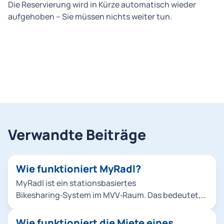
Die Reservierung wird in Kürze automatisch wieder
aufgehoben – Sie müssen nichts weiter tun.
Verwandte Beiträge
Wie funktioniert MyRadl?
MyRadl ist ein stationsbasiertes
Bikesharing‑System im MVV‑Raum. Das bedeutet,
Ausleihe und Rückgabe sind nur bei definierten
Abstellflächen möglich. Diese werden Ihnen in der
Wie funktioniert die Miete eines