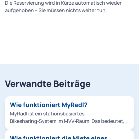
Die Reservierung wird in Kürze automatisch wieder
aufgehoben – Sie müssen nichts weiter tun.
Verwandte Beiträge
Wie funktioniert MyRadl?
MyRadl ist ein stationsbasiertes
Bikesharing‑System im MVV‑Raum. Das bedeutet,
Ausleihe und Rückgabe sind nur bei definierten
Abstellflächen möglich. Diese werden Ihnen in der
Wie funktioniert die Miete eines