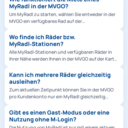
MVGO als Parkfläche angezeigt. Ausleihe,
MyRadl in der MVGO?
Rückgabe und Abrechnung erfolgen vollständig
Um MyRadl zu starten, wählen Sie entweder in der
digital über die MVGO.
MVGO ein verfügbares Rad auf der
Umgebungskarte aus oder Sie scannen vor Ort den
QR-Code am Fahrrad. Nach der Bestätigung öffnet
Wo finde ich Räder bzw.
sich das Schloss automatisch und die Miete
MyRadl‑Stationen?
beginnt. Um die Miete zu beenden, bringen Sie
Alle MyRadl‑Stationen und verfügbaren Räder in
MyRadl zu einer offiziellen MyRadl-Station und
Ihrer Nähe werden Ihnen in der MVGO auf der Karte
stellen es dort ordnungsgemäß ab. Schieben Sie
angezeigt. Sie sehen dort auch, wie viele Fahrräder
dann nur noch das Rahmenschloss nach unten. In
oder E‑Bikes aktuell verfügbar sind.
Kann ich mehrere Räder gleichzeitig
der MVGO sehen Sie eine Bestätigung, sobald die
ausleihen?
Miete erfolgreich beendet wurde.
Zum aktuellen Zeitpunkt können Sie in der MVGO
pro Kundenkonto nur ein MyRadl gleichzeitig
ausleihen. Wir arbeiten daran, eine Ausleihe
mehrerer Räder möglich zu machen.
Gibt es einen Gast‑Modus oder eine
Nutzung ohne M‑Login?
Die Nutzung von MyRadl ist nur mit einem aktiven