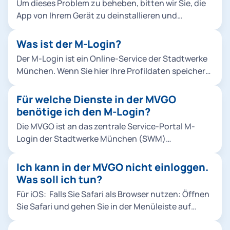
Um dieses Problem zu beheben, bitten wir Sie, die
App von Ihrem Gerät zu deinstallieren und
anschließend neu zu installieren. Wir möchten uns
für die Unannehmlichkeiten entschuldigen.
Was ist der M-Login?
Der M-Login ist ein Online-Service der Stadtwerke
München. Wenn Sie hier Ihre Profildaten speichern,
können Sie mit diesem Zugang vielfältige Online-
Angebote in und um München nutzen. Dazu zählen
Für welche Dienste in der MVGO
u. a. die Apps MVGO und HandyParken München.
benötige ich den M-Login?
Ihr Vorteil: Sie müssen sich nicht mehr bei
Die MVGO ist an das zentrale Service-Portal M-
verschiedenen Webseiten und Apps einzeln
Login der Stadtwerke München (SWM)
anmelden, sondern können mit einem einzigen
angeschlossen. Das bedeutet für Sie: Mit nur
Passwort alles nutzen. Welche Anbieter Zugriff auf
einem M-Login Account können Sie alle digitalen
Ich kann in der MVGO nicht einloggen.
Ihre Daten erhalten, entscheiden Sie. Weitere
Services dieser App und viele weitere Angebote
Was soll ich tun?
Informationen erhalten Sie hier:
nutzen. Dafür können Sie sich direkt in der MVGO
login.muenchen.de.
Für iOS: Falls Sie Safari als Browser nutzen: Öffnen
ein M-Login Kundenprofil einrichten oder Ihren
Sie Safari und gehen Sie in der Menüleiste auf
bestehenden M-Login-Account nutzen. Sie
"Safari" > "Einstellungen". Klicken Sie auf den Reiter
müssen sich für folgende Services im M-Login