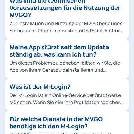
Was sind die technischen
Voraussetzungen für die Nutzung der
MVGO?
Zur Installation und Nutzung der MVGO benötigen
Sie auf dem iPhone mindestens iOS 16, bei Android
mindestens die Betriebssystem-Version Android 9.
Meine App stürzt seit dem Update
ständig ab, was kann ich tun?
Um dieses Problem zu beheben, bitten wir Sie, die
App von Ihrem Gerät zu deinstallieren und
anschließend neu zu installieren. Wir möchten uns
für die Unannehmlichkeiten entschuldigen.
Was ist der M-Login?
Der M-Login ist ein Online-Service der Stadtwerke
München. Wenn Sie hier Ihre Profildaten speichern,
können Sie mit diesem Zugang vielfältige Online-
Angebote in und um München nutzen. Dazu zählen
Für welche Dienste in der MVGO
u. a. die Apps MVGO und HandyParken München.
benötige ich den M-Login?
Ihr Vorteil: Sie müssen sich nicht mehr bei