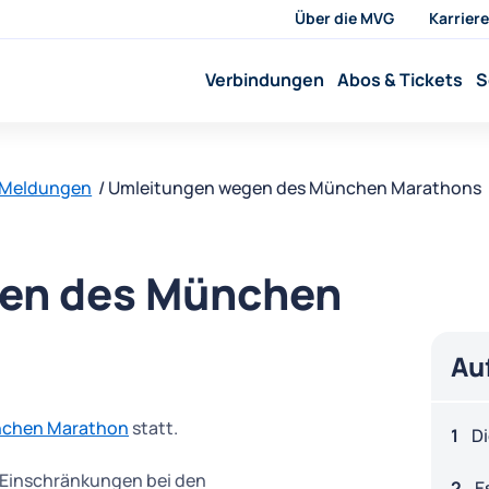
Über die MVG
Karriere
Verbindungen
Abos & Tickets
S
 Meldungen
Umleitungen wegen des München Marathons
en des München
Au
chen Marathon
statt.
Di
n Einschränkungen bei den
E