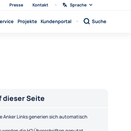
Presse
Kontakt
Sprache
Sprache
wählen
Sprache:
ervice
Projekte
Kundenportal
Suche
Sprache:
Sprache:
Sprache:
Sprache:
Sprache:
Sprache:
Sprache:
Sprache:
f dieser Seite
Sprache:
Sprache:
e Anker Links generien sich automatisch
Sprache:
s werden die H2 Überschriften genutzt