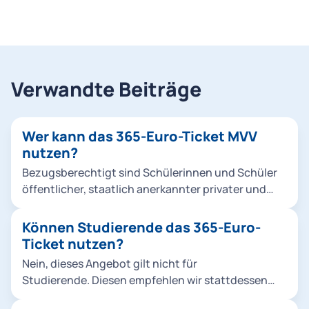
Verwandte Beiträge
Wer kann das 365-Euro-Ticket MVV
nutzen?
Bezugsberechtigt sind Schülerinnen und Schüler
öffentlicher, staatlich anerkannter privater und
berufsbildender Schulen, die im MVV-
Verbundgebiet wohnen oder deren Schule oder
Können Studierende das 365-Euro-
Ausbildungsstätte im MVV-Gebiet liegt.
Ticket nutzen?
Auszubildende, Bundesfreiwilligen-
Nein, dieses Angebot gilt nicht für
Dienstleistende und Teilnehmer*innen an einem
Studierende. Diesen empfehlen wir stattdessen
freiwilligen sozialen oder ökologischen Jahr
das Ermäßigte Deutschlandticket.
können das 365-Euro-Ticket ebenfalls nutzen.