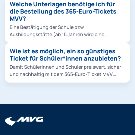
Welche Unterlagen benötige ich für
die Bestellung des 365-Euro-Tickets
MVV?
Eine Bestätigung der Schule bzw.
Ausbildungsstätte (ab 15 Jahren wird eine
Bestätigung der Schule bzw. Ausbildungsstätte
benötigt) Download-Vorlage als PDF Alternativ:
Wie ist es möglich, ein so günstiges
Unterlagen zur Ausbildung – zum Beispiel IHK-
Ticket für Schüler*innen anzubieten?
Ausbildungsvertrag, Praktikantenvertrag Die
Damit Schülerinnen und Schüler preiswert, sicher
Ausbildungsbestätigung muss mindestens 12
und nachhaltig mit dem 365-Euro-Ticket MVV
Monate gültig sein. Nur bei Kindern von 6 bis
unterwegs sein können, übernehmen der Freistaat
einschließlich 15 Jahren: ein digitales Passbild.
Bayern, die Landeshauptstadt München und die
MVV-Landkreise München, Tölz-Wolfratshausen,
Dachau, Ebersberg, Erding, Freising,
Fürstenfeldbruck und Starnberg die
Kostendifferenz.