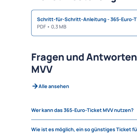
Schritt-für-Schritt-Anleitung - 365-Euro-
PDF
•
0,3 MB
Fragen und Antworten
MVV
Alle ansehen
Wer kann das 365-Euro-Ticket MVV nutzen?
Bezugsberechtigt sind
Schülerinnen und Sc
Wie ist es möglich, ein so günstiges Ticket 
privater und berufsbildender Schulen, die
im