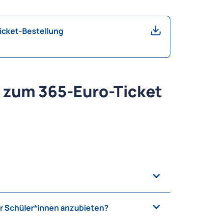
Ticket-Bestellung
 zum 365-Euro-Ticket
hüler
öffentlicher, staatlich anerkannter
für Schüler*innen anzubieten?
 MVV-Verbundgebiet wohnen
oder deren