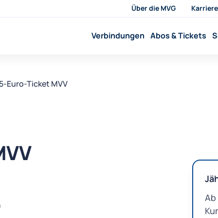
Über die MVG
Karriere
Verbindungen
Abos & Tickets
S
5-Euro-Ticket MVV
 MVV
Jäh
Ab 
)
Ku