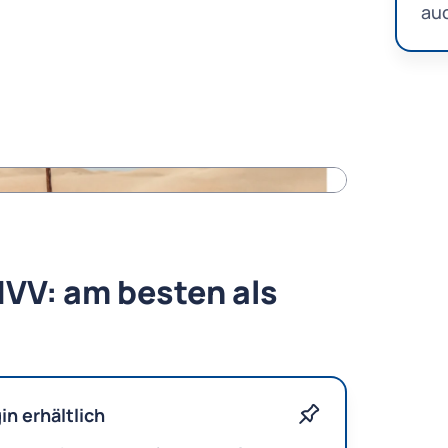
auc
VV: am besten als
n erhältlich