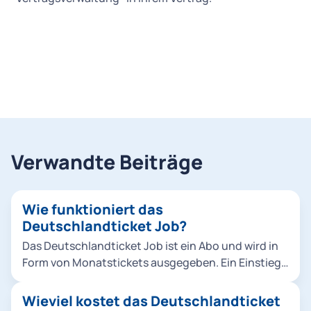
Verwandte Beiträge
Wie funktioniert das
Deutschlandticket Job?
Das Deutschlandticket Job ist ein Abo und wird in
Form von Monatstickets ausgegeben. Ein Einstieg
ist immer zum Monatsersten möglich. Das
Deutschlandticket Job-Abo ist ein unbefristetes
Wieviel kostet das Deutschlandticket