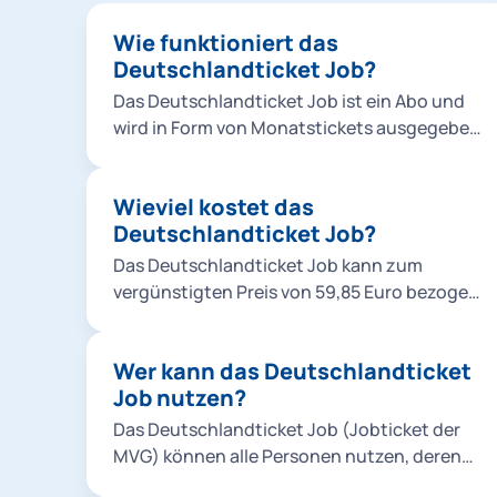
Wie funktioniert das
Deutschlandticket Job?
Das Deutschlandticket Job ist ein Abo und
wird in Form von Monatstickets ausgegeben.
Ein Einstieg ist immer zum Monatsersten
möglich. Das Deutschlandticket Job-Abo ist
Wieviel kostet das
ein unbefristetes Abo, das automatisch
Deutschlandticket Job?
monatlich verlängert wird, sofern keine
Kündigung bis zum 10. Kalendertag eines
Das Deutschlandticket Job kann zum
Monats erfolgt. Zuschüsse für den
vergünstigten Preis von 59,85 Euro bezogen
öffentlichen Verkehr: Das Ticket ist
werden (Firmen-Ticket/ Arbeitgeberticket).
bundesweit im Nah- und Regionalverkehr
Dies entspricht einem Rabatt von 5%.
gültig. Dazu zählen etwa Stadt- und
Wer kann das Deutschlandticket
Voraussetzung für das vergünstigte
Regionalbusse, U-Bahnen, Trambahnen und
Job nutzen?
Angebot ist, dass der Arbeitgeber
Regionalzüge (2. Klasse). Im DB-Fernverkehr
mindestens 25% der regulären Kosten
Das Deutschlandticket Job (Jobticket der
(z.B. IC, EC und ICE), in Fernbussen und bei
übernimmt (mindestens 15,75 Euro pro
MVG) können alle Personen nutzen, deren
Anbietern wie FlixTrain kann das Ticket nicht
Ticket). Deutschlandticketzuschuss: Das
Arbeitgeber die Bestellung dieses