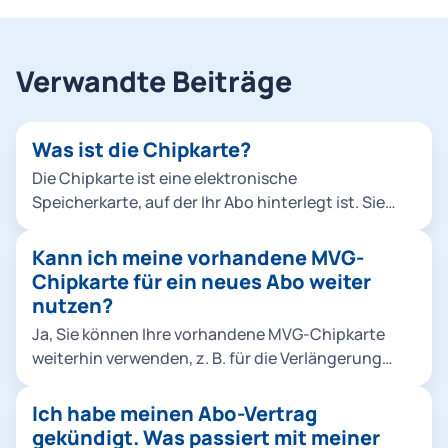
Verwandte Beiträge
Was ist die Chipkarte?
Die Chipkarte ist eine elektronische
Speicherkarte, auf der Ihr Abo hinterlegt ist. Sie
dient als Fahrschein und muss im Fall einer
Fahrscheinprüfung vorgezeigt werden.
Kann ich meine vorhandene MVG-
Chipkarte für ein neues Abo weiter
nutzen?
Ja, Sie können Ihre vorhandene MVG-Chipkarte
weiterhin verwenden, z. B. für die Verlängerung
eines 365-Euro-Tickets, für einen Abowechsel (z. B.
von einem MVV Abo für Zone M auf Zone M-1) oder
Ich habe meinen Abo-Vertrag
auch für einen Neuabschluss (z. B.
gekündigt. Was passiert mit meiner