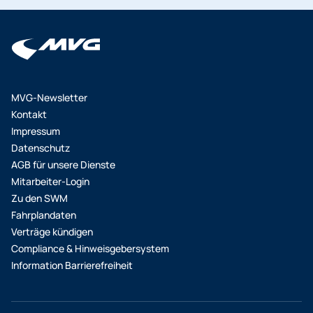
Lichtbildausweis vorzeigen können. Die
Fahrscheinprüfer*innen lesen das Ticket mit einem
mobilen Kontrollgerät aus. Wenn Sie das
Deutschlandticket außerhalb des MVV nutzen,
erkundigen Sie sich bitte vor Fahrtantritt beim
jeweiligen Verkehrsunternehmen vor Ort.
MVG-Newsletter
Kontakt
Impressum
Datenschutz
AGB für unsere Dienste
Mitarbeiter-Login
Zu den SWM
Fahrplandaten
Verträge kündigen
Compliance & Hinweisgebersystem
Information Barrierefreiheit