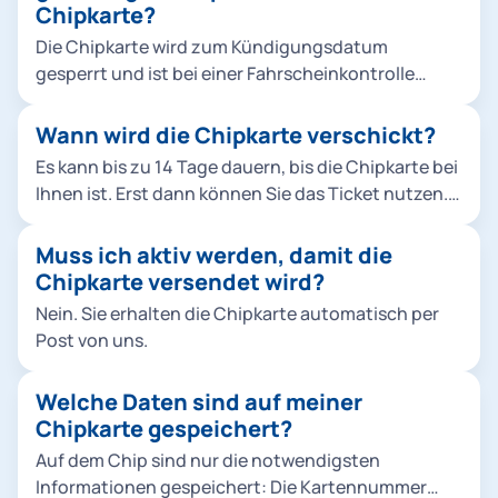
Deutschlandticket). Die notwendigen
Chipkarte?
Informationen Ihres neuen Abos hinterlegen wir
Die Chipkarte wird zum Kündigungsdatum
automatisch im Hintergrund auf Ihrer bestehenden
gesperrt und ist bei einer Fahrscheinkontrolle
Chipkarte, sodass keine neue Karte erforderlich ist.
damit nicht mehr gültig. Sie können die Karte
Bitte beachten Sie, dass Ihnen nach Abschluss des
behalten oder an uns zurückschicken (MVG-
Wann wird die Chipkarte verschickt?
Vertrages keine neue Chipkarte zugeschickt wird,
Aboservice, Emmy-Noether-Straße 2, 80992
wenn Sie bereits eine Chipkarte der MVG besitzen.
Es kann bis zu 14 Tage dauern, bis die Chipkarte bei
München), damit wir sie wiederverwenden können.
Ihnen ist. Erst dann können Sie das Ticket nutzen.
Auch im Kundencenter ist eine Abgabe der
Tipp: Das HandyTicket steht in der Regel am
Chipkarte möglich.
nächsten Tag zur Verfügung.
Muss ich aktiv werden, damit die
Chipkarte versendet wird?
Nein. Sie erhalten die Chipkarte automatisch per
Post von uns.
Welche Daten sind auf meiner
Chipkarte gespeichert?
Auf dem Chip sind nur die notwendigsten
Informationen gespeichert: Die Kartennummer