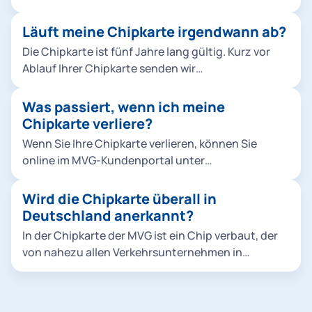
und die gekaufte Fahrkarte. Bei einem persönlichen
Abo werden zusätzlich Vor- und Nachname sowie
Läuft meine Chipkarte irgendwann ab?
das Geburtsdatum gespeichert.
Die Chipkarte ist fünf Jahre lang gültig. Kurz vor
Selbstverständlich behandeln wir alle Daten
Ablauf Ihrer Chipkarte senden wir
vertraulich. Die Datenübertragung erfolgt in einem
Ihnen automatisch Ihre neue Chipkarte zu. Sie
abgesicherten Verfahren.
müssen nicht aktiv werden. Eine abgelaufene
Was passiert, wenn ich meine
Chipkarte bedeutet nicht, dass Ihr bestehendes
Chipkarte verliere?
Abo gekündigt wurde.
Wenn Sie Ihre Chipkarte verlieren, können Sie
online im MVG-Kundenportal unter
"Vertragsverwaltung" den Verlust melden. Sie
erhalten dann eine neue Chipkarte per Post. Die
Wird die Chipkarte überall in
alte Chipkarte wird automatisch gesperrt. Die
Deutschland anerkannt?
Ersatzkarte kostet 15 Euro.
In der Chipkarte der MVG ist ein Chip verbaut, der
von nahezu allen Verkehrsunternehmen in
Deutschland akzeptiert wird und ausgelesen
werden kann. Bei einer Fahrscheinkontrolle im MVV
müssen Sie die Chipkarte und einen amtlichen