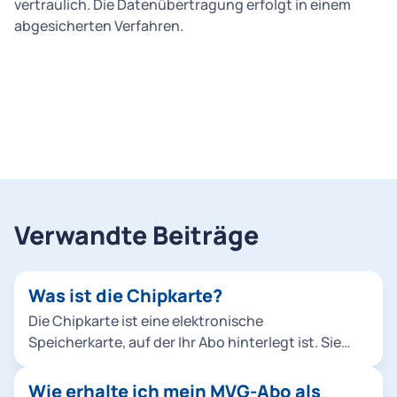
vertraulich. Die Datenübertragung erfolgt in einem
abgesicherten Verfahren.
Verwandte Beiträge
Was ist die Chipkarte?
Die Chipkarte ist eine elektronische
Speicherkarte, auf der Ihr Abo hinterlegt ist. Sie
dient als Fahrschein und muss im Fall einer
Fahrscheinprüfung vorgezeigt werden.
Wie erhalte ich mein MVG-Abo als