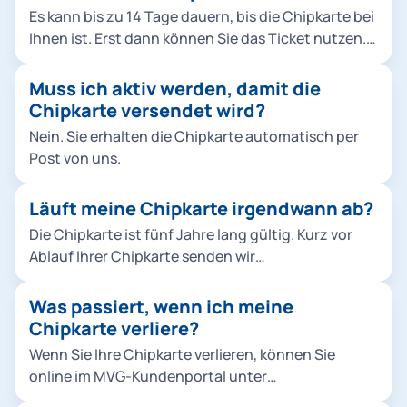
Aboservice, Emmy-Noether-Straße 2, 80992
wenn Sie bereits eine Chipkarte der MVG besitzen.
Es kann bis zu 14 Tage dauern, bis die Chipkarte bei
München), damit wir sie wiederverwenden können.
Ihnen ist. Erst dann können Sie das Ticket nutzen.
Auch im Kundencenter ist eine Abgabe der
Tipp: Das HandyTicket steht in der Regel am
Chipkarte möglich.
nächsten Tag zur Verfügung.
Muss ich aktiv werden, damit die
Chipkarte versendet wird?
Nein. Sie erhalten die Chipkarte automatisch per
Post von uns.
Läuft meine Chipkarte irgendwann ab?
Die Chipkarte ist fünf Jahre lang gültig. Kurz vor
Ablauf Ihrer Chipkarte senden wir
Ihnen automatisch Ihre neue Chipkarte zu. Sie
müssen nicht aktiv werden. Eine abgelaufene
Was passiert, wenn ich meine
Chipkarte bedeutet nicht, dass Ihr bestehendes
Chipkarte verliere?
Abo gekündigt wurde.
Wenn Sie Ihre Chipkarte verlieren, können Sie
online im MVG-Kundenportal unter
"Vertragsverwaltung" den Verlust melden. Sie