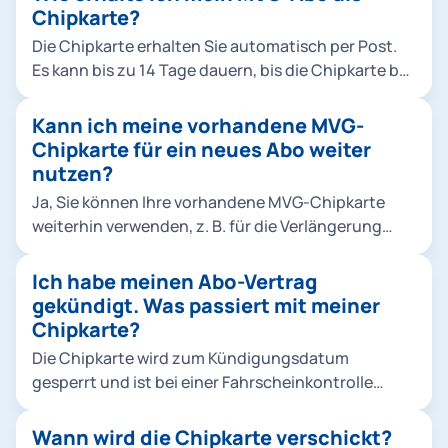
Chipkarte?
Die Chipkarte erhalten Sie automatisch per Post.
Es kann bis zu 14 Tage dauern, bis die Chipkarte bei
Ihnen ist. Erst dann können Sie das Ticket nutzen.
Kann ich meine vorhandene MVG-
Chipkarte für ein neues Abo weiter
nutzen?
Ja, Sie können Ihre vorhandene MVG-Chipkarte
weiterhin verwenden, z. B. für die Verlängerung
eines 365-Euro-Tickets, für einen Abowechsel (z. B.
von einem MVV Abo für Zone M auf Zone M-1) oder
Ich habe meinen Abo-Vertrag
auch für einen Neuabschluss (z. B.
gekündigt. Was passiert mit meiner
Deutschlandticket). Die notwendigen
Chipkarte?
Informationen Ihres neuen Abos hinterlegen wir
Die Chipkarte wird zum Kündigungsdatum
automatisch im Hintergrund auf Ihrer bestehenden
gesperrt und ist bei einer Fahrscheinkontrolle
Chipkarte, sodass keine neue Karte erforderlich ist.
damit nicht mehr gültig. Sie können die Karte
Bitte beachten Sie, dass Ihnen nach Abschluss des
behalten oder an uns zurückschicken (MVG-
Wann wird die Chipkarte verschickt?
Vertrages keine neue Chipkarte zugeschickt wird,