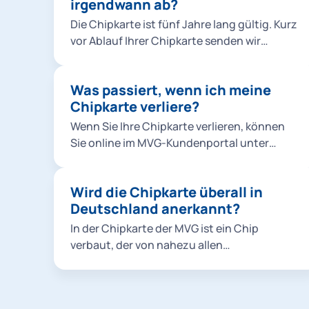
irgendwann ab?
Geburtsdatum gespeichert.
Selbstverständlich behandeln wir alle Daten
Die Chipkarte ist fünf Jahre lang gültig. Kurz
vertraulich. Die Datenübertragung erfolgt in
vor Ablauf Ihrer Chipkarte senden wir
einem abgesicherten Verfahren.
Ihnen automatisch Ihre neue Chipkarte zu.
Sie müssen nicht aktiv werden. Eine
Was passiert, wenn ich meine
abgelaufene Chipkarte bedeutet nicht, dass
Chipkarte verliere?
Ihr bestehendes Abo gekündigt wurde.
Wenn Sie Ihre Chipkarte verlieren, können
Sie online im MVG-Kundenportal unter
"Vertragsverwaltung" den Verlust melden.
Sie erhalten dann eine neue Chipkarte per
Wird die Chipkarte überall in
Post. Die alte Chipkarte wird automatisch
Deutschland anerkannt?
gesperrt. Die Ersatzkarte kostet 15 Euro.
In der Chipkarte der MVG ist ein Chip
verbaut, der von nahezu allen
Verkehrsunternehmen in Deutschland
akzeptiert wird und ausgelesen werden
kann. Bei einer Fahrscheinkontrolle im MVV