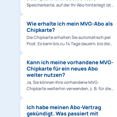
Speicherkarte, auf der Ihr Abo hinterlegt ist.
Sie dient als Fahrschein und muss im Fall
einer Fahrscheinprüfung vorgezeigt werden.
Wie erhalte ich mein MVG-Abo als
Chipkarte?
Die Chipkarte erhalten Sie automatisch per
Post. Es kann bis zu 14 Tage dauern, bis die
Chipkarte bei Ihnen ist. Erst dann können Sie
das Ticket nutzen.
Kann ich meine vorhandene MVG-
Chipkarte für ein neues Abo
weiter nutzen?
Ja, Sie können Ihre vorhandene MVG-
Chipkarte weiterhin verwenden, z. B. für die
Verlängerung eines 365-Euro-Tickets, für
einen Abowechsel (z. B. von einem MVV Abo
Ich habe meinen Abo-Vertrag
für Zone M auf Zone M-1) oder auch für
gekündigt. Was passiert mit
einen Neuabschluss (z. B.