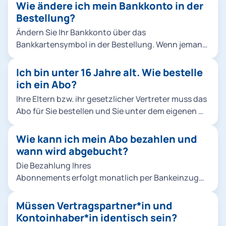
Wie ändere ich mein Bankkonto in der
Bestellung?
Ändern Sie Ihr Bankkonto über das
Bankkartensymbol in der Bestellung. Wenn jemand
anderes (z.B. Ihre Eltern) bezahlen möchte, richten
Sie eine Bankverbindung von einer andere Person
Ich bin unter 16 Jahre alt. Wie bestelle
in der Bestellung unter Kontoinhaber*in
ich ein Abo?
hinzufügen ein. Hinweis: Die Änderungen in der
Ihre Eltern bzw. ihr gesetzlicher Vertreter muss das
Bestellung haben keine Auswirkung auf laufende
Abo für Sie bestellen und Sie unter dem eigenen M-
Verträge. Wenn Sie die Bestellung abbrechen,
Login Account als Familienmitglied im M-Login
werden die eingetragenen Daten nicht
anlegen.
Wie kann ich mein Abo bezahlen und
gespeichert.
wann wird abgebucht?
Die Bezahlung Ihres
Abonnements erfolgt monatlich per Bankeinzug
(SEPA-Lastschriftverfahren). Die Abbuchungen
erfolgen stets für den aktuellen Monat zum
Müssen Vertragspartner*in und
Monatsersten.
Kontoinhaber*in identisch sein?