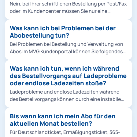
Nein, bei Ihrer schriftlichen Bestellung per Post/Fax
oder im Kundencenter müssen Sie nur eine
Vollmacht der abweichenden Kontoinhaber*in
nachweisen. Bei einer Online-Bestellung müssen
Was kann ich bei Problemen bei der
Vertragspartner*in und Kontoinhaber*in nicht
Abobestellung tun?
identisch sein.
Bei Problemen bei Bestellung und Verwaltung von
Abos im MVG Kundenportal können Sie folgendes
tun: Bitte prüfen Sie, ob das Produkt für den
laufenden Monat noch bestellbar ist. Für
Was kann ich tun, wenn ich während
Deutschlandticket, Ermäßigungsticket und alle
des Bestellvorgangs auf Ladeprobleme
MVV Abos gilt: Eine Bestellung ist bis zum 10.
oder endlose Ladezeiten stoße?
Kalendertag des laufenden Monats möglich. Sie
Ladeprobleme und endlose Ladezeiten während
bezahlen auch bei einem Einstieg im laufenden
des Bestellvorgangs können durch eine instabile
Monat immer den vollen Monatspreis. Für
Internetverbindung verursacht werden. Hier sind
Jobtickets gilt: Eine Bestellung für den laufenden
einige Schritte, die Sie unternehmen können, um
Bis wann kann ich mein Abo für den
Monat ist nicht möglich. Sie können bis zum 10. des
das Problem zu beheben: Verbindung prüfen:
aktuellen Monat bestellen?
aktuellen Monats für den nächsten Monat
Stellen Sie sicher, dass Ihr Gerät über eine stabile
bestellen. Bitte prüfen Sie beim Bestellen eines
Für Deutschlandticket, Ermäßigungsticket, 365-
und zuverlässige Internetverbindung verfügt. Seite