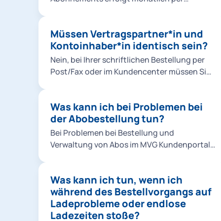
Bankeinzug (SEPA-Lastschriftverfahren).
Die Abbuchungen erfolgen stets für den
Müssen Vertragspartner*in und
aktuellen Monat zum Monatsersten.
Kontoinhaber*in identisch sein?
Nein, bei Ihrer schriftlichen Bestellung per
Post/Fax oder im Kundencenter müssen Sie
nur eine Vollmacht der abweichenden
Kontoinhaber*in nachweisen. Bei einer
Was kann ich bei Problemen bei
Online-Bestellung müssen
der Abobestellung tun?
Vertragspartner*in und Kontoinhaber*in
nicht identisch sein.
Bei Problemen bei Bestellung und
Verwaltung von Abos im MVG Kundenportal
können Sie folgendes tun: Bitte prüfen Sie,
ob das Produkt für den laufenden Monat
Was kann ich tun, wenn ich
noch bestellbar ist. Für Deutschlandticket,
während des Bestellvorgangs auf
Ermäßigungsticket und alle MVV Abos
Ladeprobleme oder endlose
gilt: Eine Bestellung ist bis zum 10.
Ladezeiten stoße?
Kalendertag des laufenden Monats möglich.