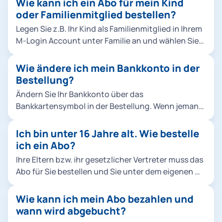
Wie kann ich ein Abo für mein Kind
oder Familienmitglied bestellen?
Legen Sie z.B. Ihr Kind als Familienmitglied in Ihrem
M-Login Account unter Familie an und wählen Sie
es dann bei der Bestellung aus. Klicken Sie dafür
entweder in der Bestellung unter Abo-
Wie ändere ich mein Bankkonto in der
Nutzer*innen auf Familienmitglied hinzufügen
Bestellung?
oder fügen Sie Ihr Familienmitglied direkt im M-
Ändern Sie Ihr Bankkonto über das
Login hinzu. Hinweise: Sie können Abos für
Bankkartensymbol in der Bestellung. Wenn jemand
Familienmitglieder ausschließlich als Chipkarte,
anderes (z.B. Ihre Eltern) bezahlen möchte, richten
nicht als Handyticket bestellen. Für das
Sie eine Bankverbindung von einer andere Person
Ich bin unter 16 Jahre alt. Wie bestelle
Ermäßigungsticket Studierende & alle Jobtickets
in der Bestellung unter Kontoinhaber*in
ich ein Abo?
können keine anderen Abo-Nutzer*innen angelegt
hinzufügen ein. Hinweis: Die Änderungen in der
werden. Hier müssen Sie mit Ihrem eigenen M-
Ihre Eltern bzw. ihr gesetzlicher Vertreter muss das
Bestellung haben keine Auswirkung auf laufende
Login Account bestellen. Im M-Login unter
Abo für Sie bestellen und Sie unter dem eigenen M-
Verträge. Wenn Sie die Bestellung abbrechen,
Familie müssen Sie bei einer Bestellung für Kinder
Login Account als Familienmitglied im M-Login
werden die eingetragenen Daten nicht
unter 16 Jahren für das 365-Euro-Ticket MVV und
anlegen.
Wie kann ich mein Abo bezahlen und
gespeichert.
die Schulwegkostenfreiheit ein Foto von Ihrem
wann wird abgebucht?
Kind hochladen. So geht's: Foto für Ihr Kind