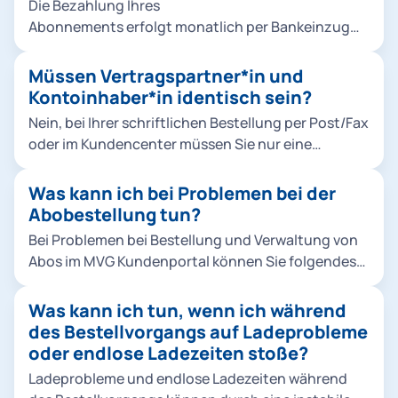
Die Bezahlung Ihres
hochladen.
Abonnements erfolgt monatlich per Bankeinzug
(SEPA-Lastschriftverfahren). Die Abbuchungen
erfolgen stets für den aktuellen Monat zum
Müssen Vertragspartner*in und
Monatsersten.
Kontoinhaber*in identisch sein?
Nein, bei Ihrer schriftlichen Bestellung per Post/Fax
oder im Kundencenter müssen Sie nur eine
Vollmacht der abweichenden Kontoinhaber*in
nachweisen. Bei einer Online-Bestellung müssen
Was kann ich bei Problemen bei der
Vertragspartner*in und Kontoinhaber*in nicht
Abobestellung tun?
identisch sein.
Bei Problemen bei Bestellung und Verwaltung von
Abos im MVG Kundenportal können Sie folgendes
tun: Bitte prüfen Sie, ob das Produkt für den
laufenden Monat noch bestellbar ist. Für
Was kann ich tun, wenn ich während
Deutschlandticket, Ermäßigungsticket und alle
des Bestellvorgangs auf Ladeprobleme
MVV Abos gilt: Eine Bestellung ist bis zum 10.
oder endlose Ladezeiten stoße?
Kalendertag des laufenden Monats möglich. Sie
Ladeprobleme und endlose Ladezeiten während
bezahlen auch bei einem Einstieg im laufenden