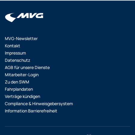
Lastschriftmandat direkt bei Ihren
Mitarbeiter*innen ab. Die Gutschrift in Höhe der
Bezuschussung erfolgt z. B. über die
Gehaltsabrechnung. Weitere Varianten der
Abrechnung sind nach Absprache möglich. Bitte
MVG-Newsletter
beachten Sie, dass die Chipkarte nach und nach
Kontakt
versendet wird. Wenn Ihre Mitarbeiter*innen das
Impressum
Deutschlandticket Job als HandyTicket bestellt
Datenschutz
haben, können sie es sich in unserer App
AGB für unsere Dienste
MVGO anzeigen lassen. Das Deutschlandticket wird
Mitarbeiter-Login
dort als Monatsticket ca. 2-3 Werktage vor
Zu den SWM
Monatsende bereitgestellt und monatlich
Fahrplandaten
aktualisiert.
Verträge kündigen
Compliance & Hinweisgebersystem
Information Barrierefreiheit