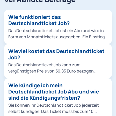
Wie funktioniert das
Deutschlandticket Job?
Das Deutschlandticket Job ist ein Abo und wird in
Form von Monatstickets ausgegeben. Ein Einstieg
ist immer zum Monatsersten möglich. Das
Deutschlandticket Job-Abo ist ein unbefristetes
Wieviel kostet das Deutschlandticket
Abo, das automatisch monatlich verlängert wird,
Job?
sofern keine Kündigung bis zum 10. Kalendertag
Das Deutschlandticket Job kann zum
eines Monats erfolgt. Zuschüsse für den
vergünstigten Preis von 59,85 Euro bezogen
öffentlichen Verkehr: Das Ticket ist bundesweit im
werden (Firmen-Ticket/ Arbeitgeberticket). Dies
Nah- und Regionalverkehr gültig. Dazu zählen etwa
entspricht einem Rabatt von 5%. Voraussetzung
Wie kündige ich mein
Stadt- und Regionalbusse, U-Bahnen, Trambahnen
für das vergünstigte Angebot ist, dass der
Deutschlandticket Job Abo und wie
und Regionalzüge (2. Klasse). Im DB-Fernverkehr
Arbeitgeber mindestens 25% der regulären Kosten
sind die Kündigungsfristen?
(z.B. IC, EC und ICE), in Fernbussen und bei
übernimmt (mindestens 15,75 Euro pro Ticket).
Anbietern wie FlixTrain kann das Ticket nicht
Sie können Ihr Deutschlandticket Job jederzeit
Deutschlandticketzuschuss: Das
genutzt werden.
selbst kündigen. Das Ticket muss bis zum 10.
Deutschlandticket Job kostet für