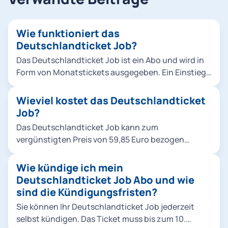
Wie funktioniert das
Deutschlandticket Job?
Das Deutschlandticket Job ist ein Abo und wird in
Form von Monatstickets ausgegeben. Ein Einstieg
ist immer zum Monatsersten möglich. Das
Deutschlandticket Job-Abo ist ein unbefristetes
Wieviel kostet das Deutschlandticket
Abo, das automatisch monatlich verlängert wird,
Job?
sofern keine Kündigung bis zum 10. Kalendertag
Das Deutschlandticket Job kann zum
eines Monats erfolgt. Zuschüsse für den
vergünstigten Preis von 59,85 Euro bezogen
öffentlichen Verkehr: Das Ticket ist bundesweit im
werden (Firmen-Ticket/ Arbeitgeberticket). Dies
Nah- und Regionalverkehr gültig. Dazu zählen etwa
entspricht einem Rabatt von 5%. Voraussetzung
Wie kündige ich mein
Stadt- und Regionalbusse, U-Bahnen, Trambahnen
für das vergünstigte Angebot ist, dass der
Deutschlandticket Job Abo und wie
und Regionalzüge (2. Klasse). Im DB-Fernverkehr
Arbeitgeber mindestens 25% der regulären Kosten
sind die Kündigungsfristen?
(z.B. IC, EC und ICE), in Fernbussen und bei
übernimmt (mindestens 15,75 Euro pro Ticket).
Anbietern wie FlixTrain kann das Ticket nicht
Sie können Ihr Deutschlandticket Job jederzeit
Deutschlandticketzuschuss: Das
genutzt werden.
selbst kündigen. Das Ticket muss bis zum 10.
Deutschlandticket Job kostet für