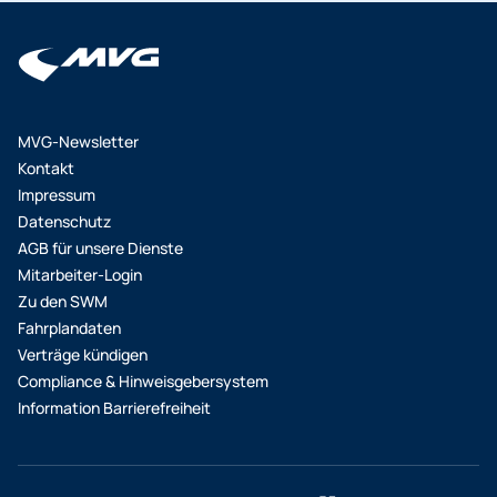
Lastschriftmandat direkt bei Ihren
Mitarbeiter*innen ab. Die Gutschrift in Höhe der
Bezuschussung erfolgt z. B. über die
Gehaltsabrechnung. Weitere Varianten der
Abrechnung sind nach Absprache möglich. Bitte
MVG-Newsletter
beachten Sie, dass die Chipkarte nach und nach
Kontakt
versendet wird. Wenn Ihre Mitarbeiter*innen das
Impressum
Deutschlandticket Job als HandyTicket bestellt
Datenschutz
haben, können sie es sich in unserer App
AGB für unsere Dienste
MVGO anzeigen lassen. Das Deutschlandticket wird
Mitarbeiter-Login
dort als Monatsticket ca. 2-3 Werktage vor
Zu den SWM
Monatsende bereitgestellt und monatlich
Fahrplandaten
aktualisiert.
Verträge kündigen
Compliance & Hinweisgebersystem
Information Barrierefreiheit