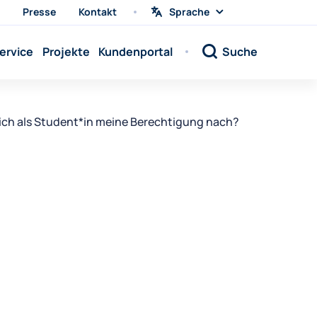
Presse
Kontakt
Sprache
Sprache
wählen
Sprache:
ervice
Projekte
Kundenportal
Suche
Sprache:
Sprache:
Sprache:
 ich als Student*in meine Berechtigung nach?
Sprache:
Sprache:
Sprache:
Sprache:
Sprache:
Sprache:
Sprache:
Sprache: