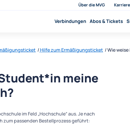
Über die MVG
Karriere
Verbindungen
Abos & Tickets
S
mäßigungsticket
Hilfe zum Ermäßigungsticket
Wie weise
 Student*in meine
ch?
ochschule im Feld „Hochschule“ aus. Je nach
h zum passenden Bestellprozess geführt: