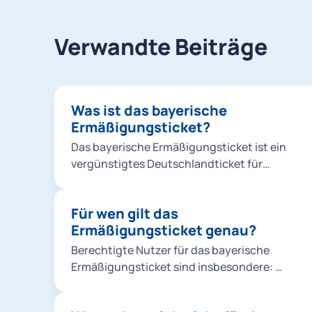
Verwandte Beiträge
Was ist das bayerische
Ermäßigungsticket?
Das bayerische Ermäßigungsticket ist ein
vergünstigtes Deutschlandticket für
Auszubildende, Studierende und
Freiwilligendienstleistende zum Preis von 43
Für wen gilt das
Euro pro Monat.
Ermäßigungsticket genau?
Berechtigte Nutzer für das bayerische
Ermäßigungsticket sind insbesondere:
Azubis, die Berufsschulen in Bayern
besuchen oder ihren Hauptwohnsitz in