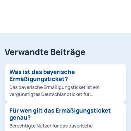
Verwandte Beiträge
Was ist das bayerische
Ermäßigungsticket?
Das bayerische Ermäßigungsticket ist ein
vergünstigtes Deutschlandticket für
Auszubildende, Studierende und
Freiwilligendienstleistende zum Preis von 43 Euro
Für wen gilt das Ermäßigungsticket
pro Monat.
genau?
Berechtigte Nutzer für das bayerische