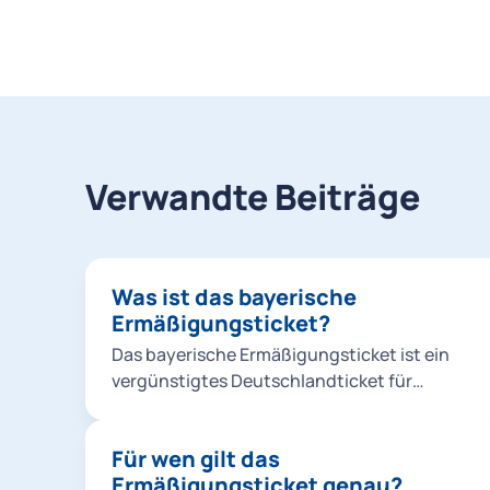
Verwandte Beiträge
Was ist das bayerische
Ermäßigungsticket?
Das bayerische Ermäßigungsticket ist ein
vergünstigtes Deutschlandticket für
Auszubildende, Studierende und
Freiwilligendienstleistende zum Preis von 43
Für wen gilt das
Euro pro Monat.
Ermäßigungsticket genau?