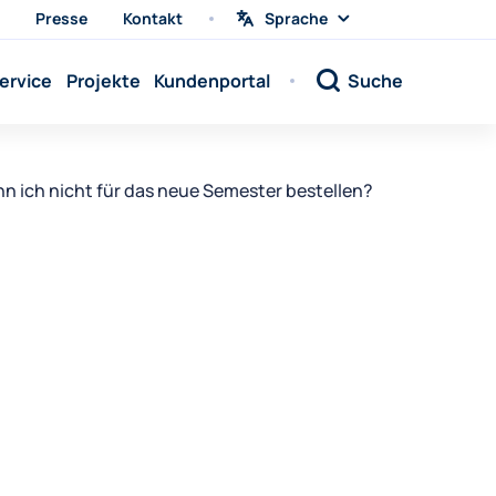
Presse
Kontakt
Sprache
Sprache
wählen
Sprache:
ervice
Projekte
Kundenportal
Suche
Sprache:
Sprache:
Sprache:
n ich nicht für das neue Semester bestellen?
Sprache:
Sprache:
Sprache:
Sprache:
Sprache:
Sprache:
Sprache:
Sprache: