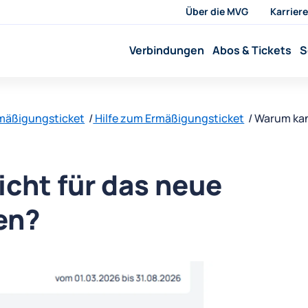
Über die MVG
Karriere
Verbindungen
Abos & Tickets
S
mäßigungsticket
Hilfe zum Ermäßigungsticket
Warum kan
cht für das neue
en?