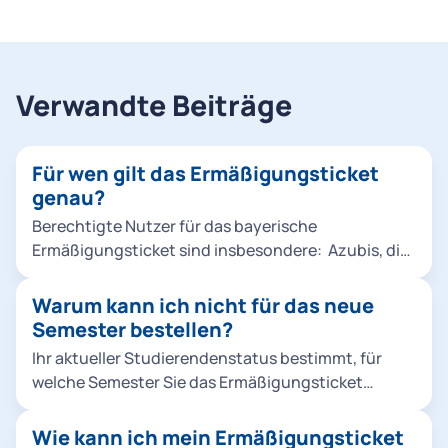
Verwandte Beiträge
Für wen gilt das Ermäßigungsticket
genau?
Berechtigte Nutzer für das bayerische
Ermäßigungsticket sind insbesondere: Azubis, die
Berufsschulen in Bayern besuchen oder ihren
Hauptwohnsitz in Bayern haben Studierende mit
Warum kann ich nicht für das neue
Studienort in Bayern, unabhängig vom Wohnsitz
Semester bestellen?
Freiwilligendienstleistende, deren Dienstort oder
Ihr aktueller Studierendenstatus bestimmt, für
Hauptwohnsitz in Bayern liegt
welche Semester Sie das Ermäßigungsticket
Beamtenanwärter*innen mit Dienstort in Bayern
bestellen können. Die bereits im M-Login
Weitere Einzelheiten zu den Berechtigungen
synchronisierten Semester werden Ihnen in der
Wie kann ich mein Ermäßigungsticket
finden Sie unter Bahnland Bayern. Das