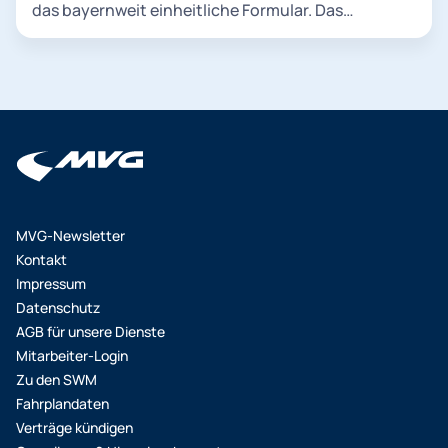
das bayernweit einheitliche Formular. Das
Hochschul-Account wird dabei mit dem eigenen
Dokument darf nicht älter als zwei Monate sein. Bei
M-Login-Account verknüpft und die Berechtigung
der Bestellung laden Sie Ihren Nachweis einfach als
(siehe auch „Studierendenstatus“ beim M-Login im
Foto/Scan hoch. Bitte beachten Sie: Sofern Ihre
Bereich „Nachweise“) dadurch nachgewiesen.
Datei personenbezogene Daten enthält, die für die
Sollte eine Hochschule diesen Service nicht
Beantragung des Ermäßigungstickets nicht
anbieten, muss die Berechtigung über den Upload
erforderlich sind (z. B. ein Lichtbild von Ihnen,
einer aktuellen
Angaben zum Gehalt o. ä.), steht es Ihnen frei,
Immatrikulationsbescheinigung oder des von der
diese Daten zu schwärzen bzw. abzudecken.
Hochschule gestempelten Nachweisformulars im
MVG-Newsletter
Kundenportal nachgewiesen werden. Der
Kontakt
Studierendenausweis gilt nicht als Nachweis.
Impressum
Datenschutz
AGB für unsere Dienste
Mitarbeiter-Login
Zu den SWM
Fahrplandaten
Verträge kündigen