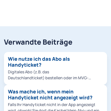
Verwandte Beiträge
Wie nutze ich das Abo als
Handyticket?
Digitales Abo (z.B. das
Deutschlandticket) bestellen oder im MVG-
Kundenportal von der Chipkarte zum
Handyticket wechseln. App MVGO herunterladen.
Was mache ich, wenn mein
In der App mit Ihrem M-Login einloggen. Das Abo
Handyticket nicht angezeigt wird?
wird in Form von Monatstickets bereitgestellt und
Falls Ihr Handyticket nicht in der App angezeigt
automatisch heruntergeladen. Sie finden Ihr Abo-
wird, obwohl Sie dort die Kachel Mein Abo und eine