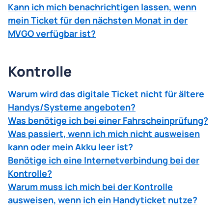
Kann ich mich benachrichtigen lassen, wenn
hinzu:
mein Ticket für den nächsten Monat in der
1. MVGO App öffnen und das aktive
MVGO verfügbar ist?
Deutschlandticket unter
Meine Tickets
aufrufen.
2. Im Ticketlayout auf die Ticket-Optionen klicken.
3. Im erscheinenden Menü auf den Button
Kontrolle
Hinzufügen zu Google Wallet
klicken.
4. In der erscheinenden Wallet-App Ansicht
Warum wird das digitale Ticket nicht für ältere
Hinzufügen
klicken.
Handys/Systeme angeboten?
5. Die erfolgreiche Speicherung wird durch die
Was benötige ich bei einer Fahrscheinprüfung?
Wallet-App bestätigt.
Was passiert, wenn ich mich nicht ausweisen
► So hinterlegen Sie Ihr Ticket in der Google
kann oder mein Akku leer ist?
Wallet:
Anleitung
(PDF).
Benötige ich eine Internetverbindung bei der
Kontrolle?
Warum muss ich mich bei der Kontrolle
ausweisen, wenn ich ein Handyticket nutze?