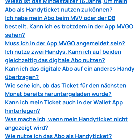
Wieso ist das Mindestalter 16 Jahre, um mein
Falls das nicht funktioniert, überprüfen Sie im
Unter
Tickets
finden Sie Ihren Abovertrag
Wallet-App.
Abo als Handyticket nutzen zu können?
MVG-Kundenportal unter
Vertragsverwaltung
, ob
bzw. Ihr persönliches Ticket für den aktuellen
Sie Ihr Abo als Handyticket konfiguriert haben.
Ich habe mein Abo beim MVV oder der DB
Monat.
So fügen Sie das Ticket zur
Wallet-App von Apple
bestellt. Kann ich es trotzdem in der App MVGO
hinzu:
sehen?
Bitte denken Sie daran, zum Monatswechsel
vor
1. MVGO App öffnen und das aktive
Muss ich in der App MVGO angemeldet sein?
Fahrtantritt die App zu öffnen
. So wird das neue
Deutschlandticket unter
Meine Tickets
aufrufen.
Ich nutze zwei Handys. Kann ich auf beiden
Ticket
automatisch heruntergeladen
.
2. Im Ticketlayout auf die Ticket-Optionen klicken.
gleichzeitig das digitale Abo nutzen?
3. Im erscheinenden Menü auf den Button
Hinzufügen zu Apple Wallet
klicken.
Kann ich das digitale Abo auf ein anderes Handy
4. In der erscheinenden Wallet-App Ansicht
übertragen?
Hinzufügen
klicken.
Wie sehe ich, ob das Ticket für den nächsten
5. Das Wallet-Ticket wurde ohne weitere
Monat bereits heruntergeladen wurde?
Bestätigung zur Wallet-App hinzugefügt.
Kann ich mein Ticket auch in der Wallet App
► So hinterlegen Sie Ihr Ticket in der Apple
hinterlegen?
Wallet:
Anleitung
(PDF).
Was mache ich, wenn mein Handyticket nicht
angezeigt wird?
Wie nutze ich das Abo als Handyticket?
So fügen Sie das Ticket zur
Wallet-App von Google