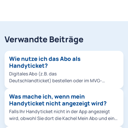
Verwandte Beiträge
Wie nutze ich das Abo als
Handyticket?
Digitales Abo (z.B. das
Deutschlandticket) bestellen oder im MVG-
Kundenportal von der Chipkarte zum
Handyticket wechseln. App MVGO herunterladen.
Was mache ich, wenn mein
In der App mit Ihrem M-Login einloggen. Das Abo
Handyticket nicht angezeigt wird?
wird in Form von Monatstickets bereitgestellt und
Falls Ihr Handyticket nicht in der App angezeigt
automatisch heruntergeladen. Sie finden Ihr Abo-
wird, obwohl Sie dort die Kachel Mein Abo und eine
Ticket unter dem Menüpunkt „Tickets". Die
Vertragsbestätigung sehen, probieren Sie bitte