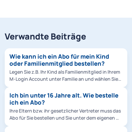
Verwandte Beiträge
Wie kann ich ein Abo für mein Kind
oder Familienmitglied bestellen?
Legen Sie z.B. Ihr Kind als Familienmitglied in Ihrem
M-Login Account unter Familie an und wählen Sie
es dann bei der Bestellung aus. Klicken Sie dafür
entweder in der Bestellung unter Abo-
Ich bin unter 16 Jahre alt. Wie bestelle
Nutzer*innen auf Familienmitglied hinzufügen
ich ein Abo?
oder fügen Sie Ihr Familienmitglied direkt im M-
Ihre Eltern bzw. ihr gesetzlicher Vertreter muss das
Login hinzu. Hinweise: Sie können Abos für
Abo für Sie bestellen und Sie unter dem eigenen M-
Familienmitglieder ausschließlich als Chipkarte,
Login Account als Familienmitglied im M-Login
nicht als Handyticket bestellen. Für das
anlegen.