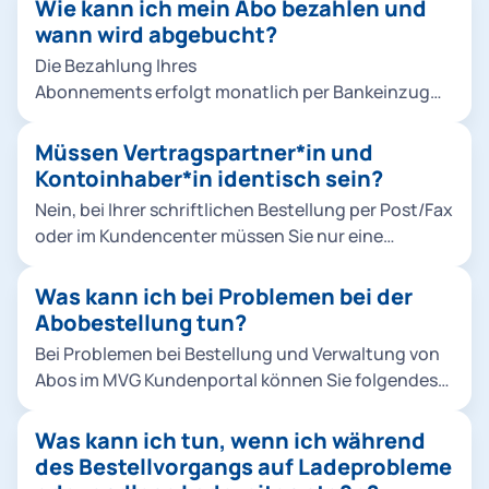
Wie kann ich mein Abo bezahlen und
Ermäßigungsticket Studierende & alle Jobtickets
wann wird abgebucht?
können keine anderen Abo-Nutzer*innen angelegt
werden. Hier müssen Sie mit Ihrem eigenen M-
Die Bezahlung Ihres
Login Account bestellen. Im M-Login unter
Abonnements erfolgt monatlich per Bankeinzug
Familie müssen Sie bei einer Bestellung für Kinder
(SEPA-Lastschriftverfahren). Die Abbuchungen
unter 16 Jahren für das 365-Euro-Ticket MVV und
erfolgen stets für den aktuellen Monat zum
Müssen Vertragspartner*in und
die Schulwegkostenfreiheit ein Foto von Ihrem
Monatsersten.
Kontoinhaber*in identisch sein?
Kind hochladen. So geht's: Foto für Ihr Kind
Nein, bei Ihrer schriftlichen Bestellung per Post/Fax
hochladen.
oder im Kundencenter müssen Sie nur eine
Vollmacht der abweichenden Kontoinhaber*in
nachweisen. Bei einer Online-Bestellung müssen
Was kann ich bei Problemen bei der
Vertragspartner*in und Kontoinhaber*in nicht
Abobestellung tun?
identisch sein.
Bei Problemen bei Bestellung und Verwaltung von
Abos im MVG Kundenportal können Sie folgendes
tun: Bitte prüfen Sie, ob das Produkt für den
laufenden Monat noch bestellbar ist. Für
Was kann ich tun, wenn ich während
Deutschlandticket, Ermäßigungsticket und alle
des Bestellvorgangs auf Ladeprobleme
MVV Abos gilt: Eine Bestellung ist bis zum 10.