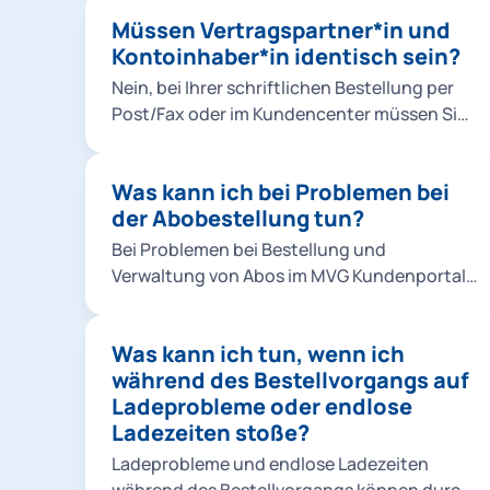
Die Abbuchungen erfolgen stets für den
Jahren für das 365-Euro-Ticket MVV und die
Müssen Vertragspartner*in und
aktuellen Monat zum Monatsersten.
Schulwegkostenfreiheit ein Foto von Ihrem
Kontoinhaber*in identisch sein?
Kind hochladen. So geht's: Foto für Ihr Kind
Nein, bei Ihrer schriftlichen Bestellung per
hochladen.
Post/Fax oder im Kundencenter müssen Sie
nur eine Vollmacht der abweichenden
Kontoinhaber*in nachweisen. Bei einer
Was kann ich bei Problemen bei
Online-Bestellung müssen
der Abobestellung tun?
Vertragspartner*in und Kontoinhaber*in
nicht identisch sein.
Bei Problemen bei Bestellung und
Verwaltung von Abos im MVG Kundenportal
können Sie folgendes tun: Bitte prüfen Sie,
ob das Produkt für den laufenden Monat
Was kann ich tun, wenn ich
noch bestellbar ist. Für Deutschlandticket,
während des Bestellvorgangs auf
Ermäßigungsticket und alle MVV Abos
Ladeprobleme oder endlose
gilt: Eine Bestellung ist bis zum 10.
Ladezeiten stoße?
Kalendertag des laufenden Monats möglich.
Sie bezahlen auch bei einem Einstieg im
Ladeprobleme und endlose Ladezeiten
laufenden Monat immer den vollen