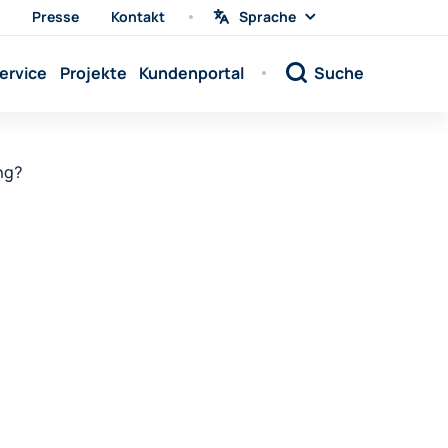
Presse
Kontakt
Sprache
Sprache
wählen
Sprache:
ervice
Projekte
Kundenportal
Suche
Sprache:
Sprache:
Sprache:
ng?
Sprache:
Sprache:
Sprache:
Sprache:
Sprache:
Sprache:
Sprache:
Sprache: