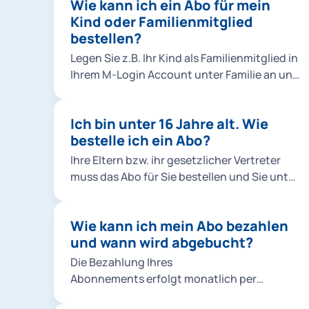
Wie kann ich ein Abo für mein
Kind oder Familienmitglied
bestellen?
Legen Sie z.B. Ihr Kind als Familienmitglied in
Ihrem M-Login Account unter Familie an und
wählen Sie es dann bei der Bestellung aus.
Klicken Sie dafür entweder in der Bestellung
Ich bin unter 16 Jahre alt. Wie
unter Abo-Nutzer*innen auf
bestelle ich ein Abo?
Familienmitglied hinzufügen oder fügen Sie
Ihr Familienmitglied direkt im M-Login hinzu.
Ihre Eltern bzw. ihr gesetzlicher Vertreter
Hinweise: Sie können Abos für
muss das Abo für Sie bestellen und Sie unter
Familienmitglieder ausschließlich als
dem eigenen M-Login Account als
Chipkarte, nicht als Handyticket bestellen.
Familienmitglied im M-Login anlegen.
Für das Ermäßigungsticket Studierende &
Wie kann ich mein Abo bezahlen
alle Jobtickets können keine anderen Abo-
und wann wird abgebucht?
Nutzer*innen angelegt werden. Hier müssen
Die Bezahlung Ihres
Sie mit Ihrem eigenen M-Login Account
Abonnements erfolgt monatlich per
bestellen. Im M-Login unter Familie müssen
Bankeinzug (SEPA-Lastschriftverfahren).
Sie bei einer Bestellung für Kinder unter 16