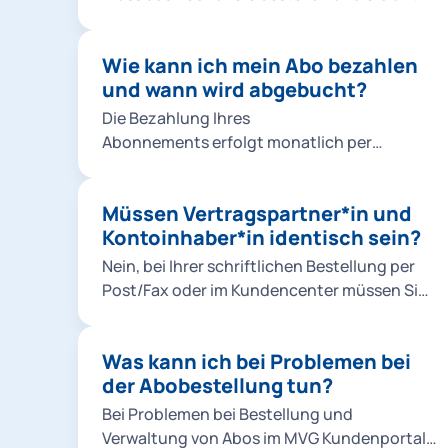
laufende Verträge. Wenn Sie die Bestellung
dem eigenen M-Login Account als
abbrechen, werden die eingetragenen Daten
Familienmitglied im M-Login anlegen.
nicht gespeichert.
Wie kann ich mein Abo bezahlen
und wann wird abgebucht?
Die Bezahlung Ihres
Abonnements erfolgt monatlich per
Bankeinzug (SEPA-Lastschriftverfahren).
Die Abbuchungen erfolgen stets für den
Müssen Vertragspartner*in und
aktuellen Monat zum Monatsersten.
Kontoinhaber*in identisch sein?
Nein, bei Ihrer schriftlichen Bestellung per
Post/Fax oder im Kundencenter müssen Sie
nur eine Vollmacht der abweichenden
Kontoinhaber*in nachweisen. Bei einer
Was kann ich bei Problemen bei
Online-Bestellung müssen
der Abobestellung tun?
Vertragspartner*in und Kontoinhaber*in
nicht identisch sein.
Bei Problemen bei Bestellung und
Verwaltung von Abos im MVG Kundenportal