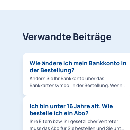
Verwandte Beiträge
Wie ändere ich mein Bankkonto in
der Bestellung?
Ändern Sie Ihr Bankkonto über das
Bankkartensymbol in der Bestellung. Wenn
jemand anderes (z.B. Ihre Eltern) bezahlen
möchte, richten Sie eine Bankverbindung
Ich bin unter 16 Jahre alt. Wie
von einer andere Person in der
bestelle ich ein Abo?
Bestellung unter Kontoinhaber*in
hinzufügen ein. Hinweis: Die Änderungen in
Ihre Eltern bzw. ihr gesetzlicher Vertreter
der Bestellung haben keine Auswirkung auf
muss das Abo für Sie bestellen und Sie unter