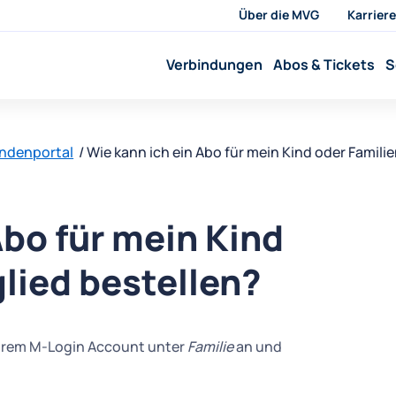
Über die MVG
Karriere
Verbindungen
Abos & Tickets
S
undenportal
Wie kann ich ein Abo für mein Kind oder Famili
Abo für mein Kind
lied bestellen?
n Ihrem M-Login Account unter
Familie
an und