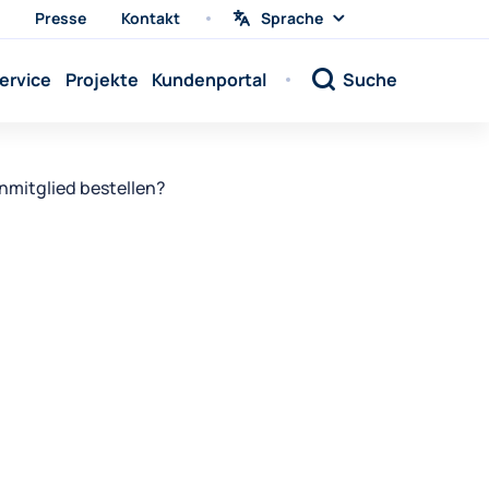
Presse
Kontakt
Sprache
Sprache
wählen
Sprache:
ervice
Projekte
Kundenportal
Suche
Sprache:
Sprache:
Sprache:
enmitglied bestellen?
Sprache:
Sprache:
Sprache:
Sprache:
Sprache:
Sprache:
Sprache:
Sprache: