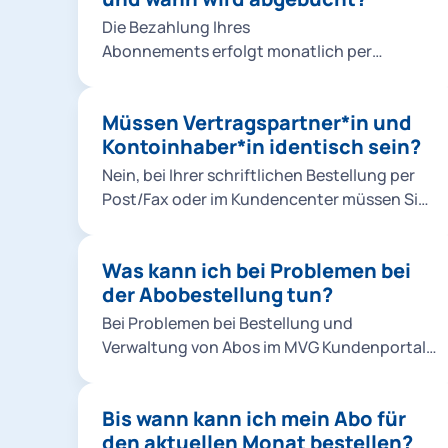
Kind hochladen. So geht's: Foto für Ihr Kind
Die Bezahlung Ihres
hochladen.
Abonnements erfolgt monatlich per
Bankeinzug (SEPA-Lastschriftverfahren).
Die Abbuchungen erfolgen stets für den
Müssen Vertragspartner*in und
aktuellen Monat zum Monatsersten.
Kontoinhaber*in identisch sein?
Nein, bei Ihrer schriftlichen Bestellung per
Post/Fax oder im Kundencenter müssen Sie
nur eine Vollmacht der abweichenden
Kontoinhaber*in nachweisen. Bei einer
Was kann ich bei Problemen bei
Online-Bestellung müssen
der Abobestellung tun?
Vertragspartner*in und Kontoinhaber*in
nicht identisch sein.
Bei Problemen bei Bestellung und
Verwaltung von Abos im MVG Kundenportal
können Sie folgendes tun: Bitte prüfen Sie,
ob das Produkt für den laufenden Monat
Bis wann kann ich mein Abo für
noch bestellbar ist. Für Deutschlandticket,
den aktuellen Monat bestellen?
Ermäßigungsticket und alle MVV Abos