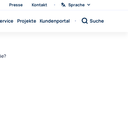
Presse
Kontakt
Sprache
Sprache
wählen
Sprache:
ervice
Projekte
Kundenportal
Suche
Sprache:
Sprache:
Sprache:
Sprache:
ße?
Sprache:
Sprache:
Sprache:
Sprache:
Sprache:
Sprache:
Sprache: