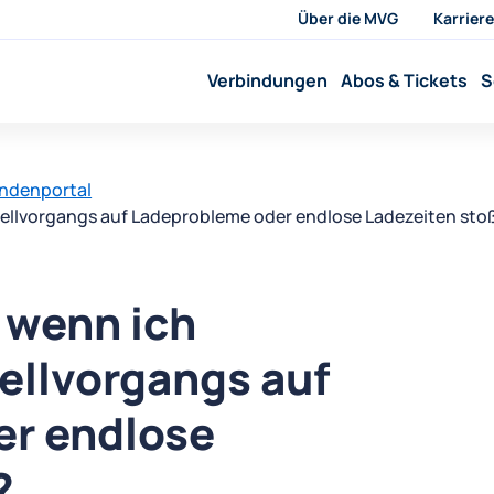
Über die MVG
Karriere
Verbindungen
Abos & Tickets
S
undenportal
tellvorgangs auf Ladeprobleme oder endlose Ladezeiten sto
 wenn ich
ellvorgangs auf
er endlose
?