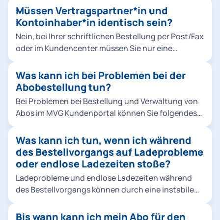
erfolgen stets für den aktuellen Monat zum
Müssen Vertragspartner*in und
Monatsersten.
Kontoinhaber*in identisch sein?
Nein, bei Ihrer schriftlichen Bestellung per Post/Fax
oder im Kundencenter müssen Sie nur eine
Vollmacht der abweichenden Kontoinhaber*in
nachweisen. Bei einer Online-Bestellung müssen
Was kann ich bei Problemen bei der
Vertragspartner*in und Kontoinhaber*in nicht
Abobestellung tun?
identisch sein.
Bei Problemen bei Bestellung und Verwaltung von
Abos im MVG Kundenportal können Sie folgendes
tun: Bitte prüfen Sie, ob das Produkt für den
laufenden Monat noch bestellbar ist. Für
Was kann ich tun, wenn ich während
Deutschlandticket, Ermäßigungsticket und alle
des Bestellvorgangs auf Ladeprobleme
MVV Abos gilt: Eine Bestellung ist bis zum 10.
oder endlose Ladezeiten stoße?
Kalendertag des laufenden Monats möglich. Sie
Ladeprobleme und endlose Ladezeiten während
bezahlen auch bei einem Einstieg im laufenden
des Bestellvorgangs können durch eine instabile
Monat immer den vollen Monatspreis. Für
Internetverbindung verursacht werden. Hier sind
Jobtickets gilt: Eine Bestellung für den laufenden
einige Schritte, die Sie unternehmen können, um
Bis wann kann ich mein Abo für den
Monat ist nicht möglich. Sie können bis zum 10. des