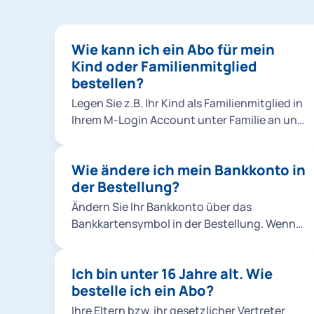
Wie kann ich ein Abo für mein
Kind oder Familienmitglied
bestellen?
Legen Sie z.B. Ihr Kind als Familienmitglied in
Ihrem M-Login Account unter Familie an und
wählen Sie es dann bei der Bestellung aus.
Klicken Sie dafür entweder in der Bestellung
Wie ändere ich mein Bankkonto in
unter Abo-Nutzer*innen auf
der Bestellung?
Familienmitglied hinzufügen oder fügen Sie
Ihr Familienmitglied direkt im M-Login hinzu.
Ändern Sie Ihr Bankkonto über das
Hinweise: Sie können Abos für
Bankkartensymbol in der Bestellung. Wenn
Familienmitglieder ausschließlich als
jemand anderes (z.B. Ihre Eltern) bezahlen
Chipkarte, nicht als Handyticket bestellen.
möchte, richten Sie eine Bankverbindung
Für das Ermäßigungsticket Studierende &
Ich bin unter 16 Jahre alt. Wie
von einer andere Person in der
alle Jobtickets können keine anderen Abo-
bestelle ich ein Abo?
Bestellung unter Kontoinhaber*in
Nutzer*innen angelegt werden. Hier müssen
hinzufügen ein. Hinweis: Die Änderungen in
Ihre Eltern bzw. ihr gesetzlicher Vertreter