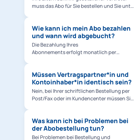
Sie mit Ihrem eigenen M-Login Account
der Bestellung haben keine Auswirkung auf
muss das Abo für Sie bestellen und Sie unter
bestellen. Im M-Login unter Familie müssen
laufende Verträge. Wenn Sie die Bestellung
dem eigenen M-Login Account als
Sie bei einer Bestellung für Kinder unter 16
abbrechen, werden die eingetragenen Daten
Familienmitglied im M-Login anlegen.
Jahren für das 365-Euro-Ticket MVV und die
nicht gespeichert.
Wie kann ich mein Abo bezahlen
Schulwegkostenfreiheit ein Foto von Ihrem
und wann wird abgebucht?
Kind hochladen. So geht's: Foto für Ihr Kind
Die Bezahlung Ihres
hochladen.
Abonnements erfolgt monatlich per
Bankeinzug (SEPA-Lastschriftverfahren).
Die Abbuchungen erfolgen stets für den
Müssen Vertragspartner*in und
aktuellen Monat zum Monatsersten.
Kontoinhaber*in identisch sein?
Nein, bei Ihrer schriftlichen Bestellung per
Post/Fax oder im Kundencenter müssen Sie
nur eine Vollmacht der abweichenden
Kontoinhaber*in nachweisen. Bei einer
Was kann ich bei Problemen bei
Online-Bestellung müssen
der Abobestellung tun?
Vertragspartner*in und Kontoinhaber*in
nicht identisch sein.
Bei Problemen bei Bestellung und