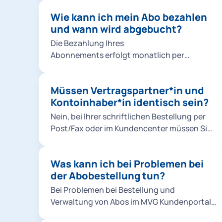
Sie bei einer Bestellung für Kinder unter 16
abbrechen, werden die eingetragenen Daten
Familienmitglied im M-Login anlegen.
Jahren für das 365-Euro-Ticket MVV und die
nicht gespeichert.
Wie kann ich mein Abo bezahlen
Schulwegkostenfreiheit ein Foto von Ihrem
und wann wird abgebucht?
Kind hochladen. So geht's: Foto für Ihr Kind
Die Bezahlung Ihres
hochladen.
Abonnements erfolgt monatlich per
Bankeinzug (SEPA-Lastschriftverfahren).
Die Abbuchungen erfolgen stets für den
Müssen Vertragspartner*in und
aktuellen Monat zum Monatsersten.
Kontoinhaber*in identisch sein?
Nein, bei Ihrer schriftlichen Bestellung per
Post/Fax oder im Kundencenter müssen Sie
nur eine Vollmacht der abweichenden
Kontoinhaber*in nachweisen. Bei einer
Was kann ich bei Problemen bei
Online-Bestellung müssen
der Abobestellung tun?
Vertragspartner*in und Kontoinhaber*in
nicht identisch sein.
Bei Problemen bei Bestellung und
Verwaltung von Abos im MVG Kundenportal
können Sie folgendes tun: Bitte prüfen Sie,