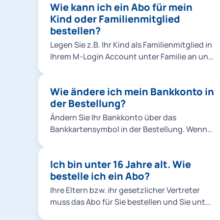
Wie kann ich ein Abo für mein
Kind oder Familienmitglied
bestellen?
Legen Sie z.B. Ihr Kind als Familienmitglied in
Ihrem M-Login Account unter Familie an und
wählen Sie es dann bei der Bestellung aus.
Klicken Sie dafür entweder in der Bestellung
Wie ändere ich mein Bankkonto in
unter Abo-Nutzer*innen auf
der Bestellung?
Familienmitglied hinzufügen oder fügen Sie
Ihr Familienmitglied direkt im M-Login hinzu.
Ändern Sie Ihr Bankkonto über das
Hinweise: Sie können Abos für
Bankkartensymbol in der Bestellung. Wenn
Familienmitglieder ausschließlich als
jemand anderes (z.B. Ihre Eltern) bezahlen
Chipkarte, nicht als Handyticket bestellen.
möchte, richten Sie eine Bankverbindung
Für das Ermäßigungsticket Studierende &
Ich bin unter 16 Jahre alt. Wie
von einer andere Person in der
alle Jobtickets können keine anderen Abo-
bestelle ich ein Abo?
Bestellung unter Kontoinhaber*in
Nutzer*innen angelegt werden. Hier müssen
hinzufügen ein. Hinweis: Die Änderungen in
Ihre Eltern bzw. ihr gesetzlicher Vertreter
Sie mit Ihrem eigenen M-Login Account
der Bestellung haben keine Auswirkung auf
muss das Abo für Sie bestellen und Sie unter
bestellen. Im M-Login unter Familie müssen
laufende Verträge. Wenn Sie die Bestellung
dem eigenen M-Login Account als