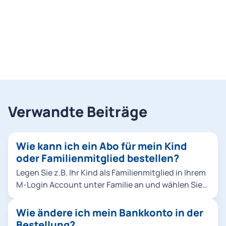
Verwandte Beiträge
Wie kann ich ein Abo für mein Kind
oder Familienmitglied bestellen?
Legen Sie z.B. Ihr Kind als Familienmitglied in Ihrem
M-Login Account unter Familie an und wählen Sie
es dann bei der Bestellung aus. Klicken Sie dafür
entweder in der Bestellung unter Abo-
Wie ändere ich mein Bankkonto in der
Nutzer*innen auf Familienmitglied hinzufügen
Bestellung?