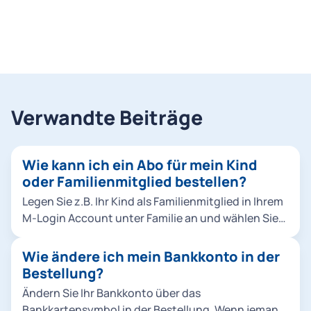
Verwandte Beiträge
Wie kann ich ein Abo für mein Kind
oder Familienmitglied bestellen?
Legen Sie z.B. Ihr Kind als Familienmitglied in Ihrem
M-Login Account unter Familie an und wählen Sie
es dann bei der Bestellung aus. Klicken Sie dafür
entweder in der Bestellung unter Abo-
Wie ändere ich mein Bankkonto in der
Nutzer*innen auf Familienmitglied hinzufügen
Bestellung?
oder fügen Sie Ihr Familienmitglied direkt im M-
Ändern Sie Ihr Bankkonto über das
Login hinzu. Hinweise: Sie können Abos für
Bankkartensymbol in der Bestellung. Wenn jemand