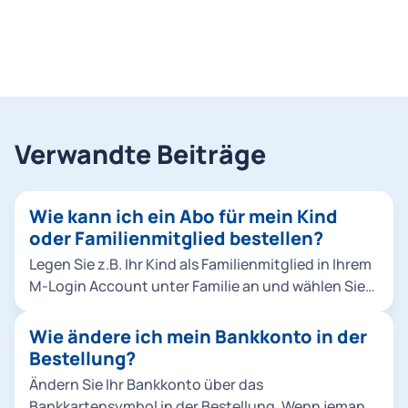
Verwandte Beiträge
Wie kann ich ein Abo für mein Kind
oder Familienmitglied bestellen?
Legen Sie z.B. Ihr Kind als Familienmitglied in Ihrem
M-Login Account unter Familie an und wählen Sie
es dann bei der Bestellung aus. Klicken Sie dafür
entweder in der Bestellung unter Abo-
Wie ändere ich mein Bankkonto in der
Nutzer*innen auf Familienmitglied hinzufügen
Bestellung?
oder fügen Sie Ihr Familienmitglied direkt im M-
Ändern Sie Ihr Bankkonto über das
Login hinzu. Hinweise: Sie können Abos für
Bankkartensymbol in der Bestellung. Wenn jemand