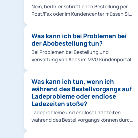
Kind hochladen. So geht's: Foto für Ihr Kind
Nein, bei Ihrer schriftlichen Bestellung per
hochladen.
Post/Fax oder im Kundencenter müssen Sie
nur eine Vollmacht der abweichenden
Kontoinhaber*in nachweisen. Bei einer
Was kann ich bei Problemen bei
Online-Bestellung müssen
der Abobestellung tun?
Vertragspartner*in und Kontoinhaber*in
nicht identisch sein.
Bei Problemen bei Bestellung und
Verwaltung von Abos im MVG Kundenportal
können Sie folgendes tun: Bitte prüfen Sie,
ob das Produkt für den laufenden Monat
Was kann ich tun, wenn ich
noch bestellbar ist. Für Deutschlandticket,
während des Bestellvorgangs auf
Ermäßigungsticket und alle MVV Abos
Ladeprobleme oder endlose
gilt: Eine Bestellung ist bis zum 10.
Ladezeiten stoße?
Kalendertag des laufenden Monats möglich.
Sie bezahlen auch bei einem Einstieg im
Ladeprobleme und endlose Ladezeiten
laufenden Monat immer den vollen
während des Bestellvorgangs können durch
Monatspreis. Für Jobtickets gilt: Eine
eine instabile Internetverbindung
Bestellung für den laufenden Monat ist
verursacht werden. Hier sind einige Schritte,