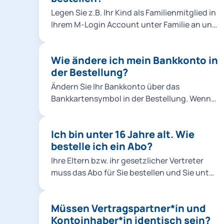
Legen Sie z.B. Ihr Kind als Familienmitglied in
Ihrem M-Login Account unter Familie an und
wählen Sie es dann bei der Bestellung aus.
Klicken Sie dafür entweder in der Bestellung
Wie ändere ich mein Bankkonto in
unter Abo-Nutzer*innen auf
der Bestellung?
Familienmitglied hinzufügen oder fügen Sie
Ihr Familienmitglied direkt im M-Login hinzu.
Ändern Sie Ihr Bankkonto über das
Hinweise: Sie können Abos für
Bankkartensymbol in der Bestellung. Wenn
Familienmitglieder ausschließlich als
jemand anderes (z.B. Ihre Eltern) bezahlen
Chipkarte, nicht als Handyticket bestellen.
möchte, richten Sie eine Bankverbindung
Für das Ermäßigungsticket Studierende &
Ich bin unter 16 Jahre alt. Wie
von einer andere Person in der
alle Jobtickets können keine anderen Abo-
bestelle ich ein Abo?
Bestellung unter Kontoinhaber*in
Nutzer*innen angelegt werden. Hier müssen
hinzufügen ein. Hinweis: Die Änderungen in
Ihre Eltern bzw. ihr gesetzlicher Vertreter
Sie mit Ihrem eigenen M-Login Account
der Bestellung haben keine Auswirkung auf
muss das Abo für Sie bestellen und Sie unter
bestellen. Im M-Login unter Familie müssen
laufende Verträge. Wenn Sie die Bestellung
dem eigenen M-Login Account als
Sie bei einer Bestellung für Kinder unter 16
abbrechen, werden die eingetragenen Daten
Familienmitglied im M-Login anlegen.
Jahren für das 365-Euro-Ticket MVV und die
nicht gespeichert.
Müssen Vertragspartner*in und
Schulwegkostenfreiheit ein Foto von Ihrem
Kontoinhaber*in identisch sein?