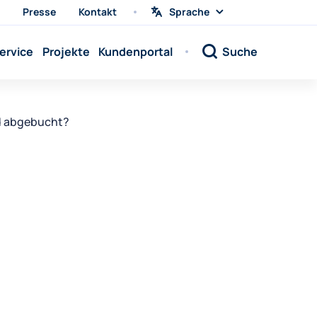
Presse
Kontakt
Sprache
Sprache
wählen
Sprache:
ervice
Projekte
Kundenportal
Suche
Sprache:
Sprache:
Sprache:
rd abgebucht?
Sprache:
Sprache:
Sprache:
Sprache:
Sprache:
Sprache:
Sprache:
Sprache: