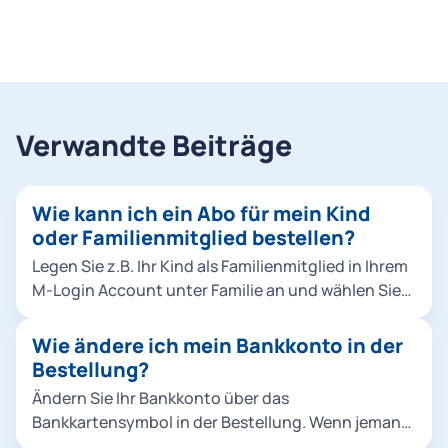
Verwandte Beiträge
Wie kann ich ein Abo für mein Kind
oder Familienmitglied bestellen?
Legen Sie z.B. Ihr Kind als Familienmitglied in Ihrem
M-Login Account unter Familie an und wählen Sie
es dann bei der Bestellung aus. Klicken Sie dafür
entweder in der Bestellung unter Abo-
Wie ändere ich mein Bankkonto in der
Nutzer*innen auf Familienmitglied hinzufügen
Bestellung?
oder fügen Sie Ihr Familienmitglied direkt im M-
Ändern Sie Ihr Bankkonto über das
Login hinzu. Hinweise: Sie können Abos für
Bankkartensymbol in der Bestellung. Wenn jemand
Familienmitglieder ausschließlich als Chipkarte,
anderes (z.B. Ihre Eltern) bezahlen möchte, richten