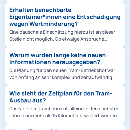
Belange der Anwohnenden ist uns dabei sehr
Die derzeitigen Rahmenbedingungen haben den
wichtig.
Druck auf die kommunalen Finanzen erhöht. Daher
Erhalten benachbarte
wurde rund ein Drittel der vormals veranschlagten
Eigentümer*innen eine Entschädigung
Projektkosten eingespart. Der größte Posten
wegen Wertminderung?
waren dabei die Abstellhallen. Keine Option wären
Eine pauschale Einschätzung hierzu ist an dieser
allerdings Einsparungen auf Kosten des
Stelle nicht möglich. Ob etwaige Ansprüche
Schallschutzes.
bestehen, müsste erst eine individuelle Prüfung
durch die Regierung von Oberbayern zeigen.
Warum wurden lange keine neuen
Informationen herausgegeben?
Die Planung für den neuen Tram-Betriebshof war
von Anfang an sehr komplex und zeitaufwändig.
Sie musste zudem aufgrund veränderter
Rahmenbedingungen neu begonnen werden. In
Wie sieht der Zeitplan für den Tram-
der ersten Planung zwischen 2015 und 2018 haben
Ausbau aus?
wir drei öffentliche Informationsveranstaltungen
Das Netz der Trambahn soll alleine in den nächsten
durchgeführt. Zur aktuellen dritten Phase haben
Jahren um mehr als 15 Kilometer erweitert werden.
wir regelmäßig gegenüber dem zuständigen
Drei große Projekte werden so Münchens
Bezirksausschuss Sachstandsberichte abgegeben,
Stadtteile und die bestehenden ÖPNV-Strecken