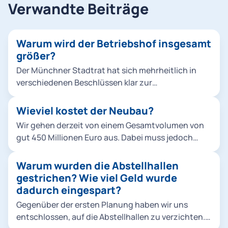
Verwandte Beiträge
Warum wird der Betriebshof insgesamt
größer?
Der Münchner Stadtrat hat sich mehrheitlich in
verschiedenen Beschlüssen klar zur
Verkehrswende bekannt, um die Stadt
lebenswerter zu machen und zudem konkreten
Wieviel kostet der Neubau?
Klimaschutzvorgaben gerecht zu werden. Die Tram
Wir gehen derzeit von einem Gesamtvolumen von
ist dabei ein zentraler Baustein für den ÖPNV-
gut 450 Millionen Euro aus. Dabei muss jedoch
Ausbau. Die politisch beschlossenen
beachtet werden, dass es sich um eine Schätzung
Neubaustrecken erfordern mehr Fahrzeuge,
handelt, die die Preisentwicklung bis Mitte der
Warum wurden die Abstellhallen
zuletzt wurden 2019 insgesamt 73 Fahrzeuge vom
2020er-Jahre berücksichtigt.
gestrichen? Wie viel Geld wurde
Typ Avenio bestellt. Abstellung und Wartung sind
dadurch eingespart?
nur durch einen weiteren Betriebshof möglich. Die
vorhandenen Flächen müssen dazu so effizient wie
Gegenüber der ersten Planung haben wir uns
möglich genutzt werden. Die Berücksichtigung der
entschlossen, auf die Abstellhallen zu verzichten.