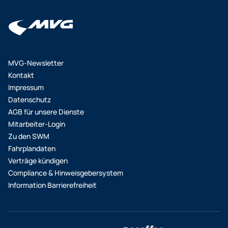
Tram-Nordtangente, macht den Weg frei für
stadtteilübergreifende Verbindungen, zum Beispiel
zwischen der Amalienburgstraße im Münchner
Westen und dem Arabellapark im Münchner Osten.
Auf dieser Relation würden sieben U-Bahnlinien,
MVG-Newsletter
sieben Straßenbahnlinien und zahlreiche Buslinien
Kontakt
verknüpft. Im Nordosten erreichen Fahrgäste dann
Impressum
mit der Tram die S8 zum Flughafen. Der aktuelle
Datenschutz
Zeitplan sieht vor, dass eine stufenweise
AGB für unsere Dienste
Inbetriebnahme ab voraussichtlich 2025/2026
Mitarbeiter-Login
möglich sein wird. Neben den drei genannten
Zu den SWM
Tram-Projekten befinden sich aktuell noch acht
Fahrplandaten
weitere in Prüfung.
Verträge kündigen
Compliance & Hinweisgebersystem
Information Barrierefreiheit