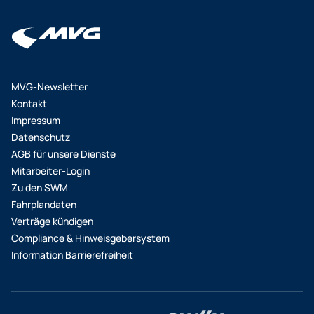
Tram-Nordtangente, macht den Weg frei für
stadtteilübergreifende Verbindungen, zum Beispiel
zwischen der Amalienburgstraße im Münchner
Westen und dem Arabellapark im Münchner Osten.
Auf dieser Relation würden sieben U-Bahnlinien,
MVG-Newsletter
sieben Straßenbahnlinien und zahlreiche Buslinien
Kontakt
verknüpft. Im Nordosten erreichen Fahrgäste dann
Impressum
mit der Tram die S8 zum Flughafen. Der aktuelle
Datenschutz
Zeitplan sieht vor, dass eine stufenweise
AGB für unsere Dienste
Inbetriebnahme ab voraussichtlich 2025/2026
Mitarbeiter-Login
möglich sein wird. Neben den drei genannten
Zu den SWM
Tram-Projekten befinden sich aktuell noch acht
Fahrplandaten
weitere in Prüfung.
Verträge kündigen
Compliance & Hinweisgebersystem
Information Barrierefreiheit