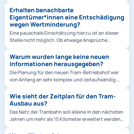
Belange der Anwohnenden ist uns dabei sehr
Die derzeitigen Rahmenbedingungen haben den
wichtig.
Druck auf die kommunalen Finanzen erhöht. Daher
Erhalten benachbarte
wurde rund ein Drittel der vormals veranschlagten
Eigentümer*innen eine Entschädigung
Projektkosten eingespart. Der größte Posten
wegen Wertminderung?
waren dabei die Abstellhallen. Keine Option wären
Eine pauschale Einschätzung hierzu ist an dieser
allerdings Einsparungen auf Kosten des
Stelle nicht möglich. Ob etwaige Ansprüche
Schallschutzes.
bestehen, müsste erst eine individuelle Prüfung
durch die Regierung von Oberbayern zeigen.
Warum wurden lange keine neuen
Informationen herausgegeben?
Die Planung für den neuen Tram-Betriebshof war
von Anfang an sehr komplex und zeitaufwändig.
Sie musste zudem aufgrund veränderter
Rahmenbedingungen neu begonnen werden. In
Wie sieht der Zeitplan für den Tram-
der ersten Planung zwischen 2015 und 2018 haben
Ausbau aus?
wir drei öffentliche Informationsveranstaltungen
Das Netz der Trambahn soll alleine in den nächsten
durchgeführt. Zur aktuellen dritten Phase haben
Jahren um mehr als 15 Kilometer erweitert werden.
wir regelmäßig gegenüber dem zuständigen
Drei große Projekte werden so Münchens
Bezirksausschuss Sachstandsberichte abgegeben,
Stadtteile und die bestehenden ÖPNV-Strecken