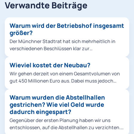
Verwandte Beiträge
Warum wird der Betriebshof insgesamt
größer?
Der Münchner Stadtrat hat sich mehrheitlich in
verschiedenen Beschlüssen klar zur
Verkehrswende bekannt, um die Stadt
lebenswerter zu machen und zudem konkreten
Wieviel kostet der Neubau?
Klimaschutzvorgaben gerecht zu werden. Die Tram
Wir gehen derzeit von einem Gesamtvolumen von
ist dabei ein zentraler Baustein für den ÖPNV-
gut 450 Millionen Euro aus. Dabei muss jedoch
Ausbau. Die politisch beschlossenen
beachtet werden, dass es sich um eine Schätzung
Neubaustrecken erfordern mehr Fahrzeuge,
handelt, die die Preisentwicklung bis Mitte der
Warum wurden die Abstellhallen
zuletzt wurden 2019 insgesamt 73 Fahrzeuge vom
2020er-Jahre berücksichtigt.
gestrichen? Wie viel Geld wurde
Typ Avenio bestellt. Abstellung und Wartung sind
dadurch eingespart?
nur durch einen weiteren Betriebshof möglich. Die
vorhandenen Flächen müssen dazu so effizient wie
Gegenüber der ersten Planung haben wir uns
möglich genutzt werden. Die Berücksichtigung der
entschlossen, auf die Abstellhallen zu verzichten.