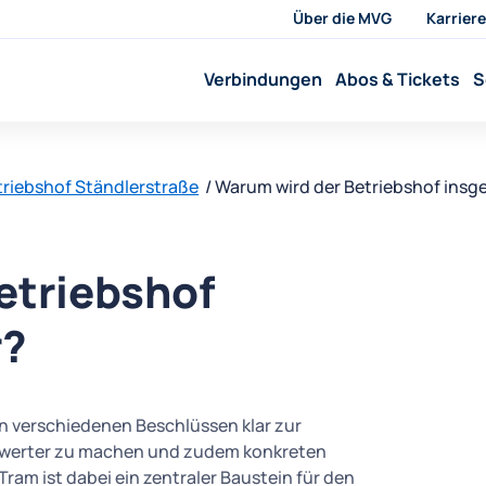
Über die MVG
Karriere
Verbindungen
Abos & Tickets
S
riebshof Ständlerstraße
Warum wird der Betriebshof insg
etriebshof
r?
in verschiedenen Beschlüssen klar zur
swerter zu machen und zudem konkreten
am ist dabei ein zentraler Baustein für den