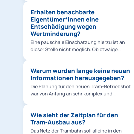
Rahmenbedingungen haben den Druck auf
Erhalten benachbarte
die kommunalen Finanzen erhöht. Daher
Eigentümer*innen eine
wurde rund ein Drittel der vormals
Entschädigung wegen
veranschlagten Projektkosten eingespart.
Wertminderung?
Der größte Posten waren dabei die
Abstellhallen. Keine Option wären allerdings
Eine pauschale Einschätzung hierzu ist an
Einsparungen auf Kosten des
dieser Stelle nicht möglich. Ob etwaige
Schallschutzes.
Ansprüche bestehen, müsste erst eine
individuelle Prüfung durch die Regierung
Warum wurden lange keine neuen
von Oberbayern zeigen.
Informationen herausgegeben?
Die Planung für den neuen Tram-Betriebshof
war von Anfang an sehr komplex und
zeitaufwändig. Sie musste zudem aufgrund
veränderter Rahmenbedingungen neu
Wie sieht der Zeitplan für den
begonnen werden. In der ersten Planung
Tram-Ausbau aus?
zwischen 2015 und 2018 haben wir drei
öffentliche Informationsveranstaltungen
Das Netz der Trambahn soll alleine in den