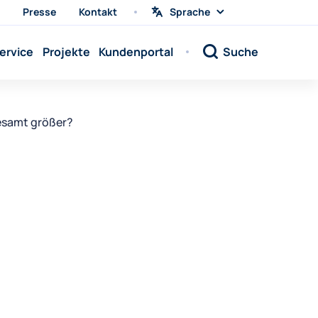
Presse
Kontakt
Sprache
Sprache
wählen
Sprache:
ervice
Projekte
Kundenportal
Suche
Sprache:
Sprache:
Sprache:
esamt größer?
Sprache:
Sprache:
Sprache:
Sprache:
Sprache:
Sprache:
Sprache:
Sprache: