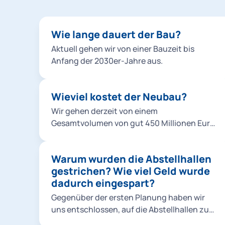
Wie lange dauert der Bau?
Aktuell gehen wir von einer Bauzeit bis
Anfang der 2030er-Jahre aus.
Wieviel kostet der Neubau?
Wir gehen derzeit von einem
Gesamtvolumen von gut 450 Millionen Euro
aus. Dabei muss jedoch beachtet werden,
dass es sich um eine Schätzung handelt, die
Warum wurden die Abstellhallen
die Preisentwicklung bis Mitte der 2020er-
gestrichen? Wie viel Geld wurde
Jahre berücksichtigt.
dadurch eingespart?
Gegenüber der ersten Planung haben wir
uns entschlossen, auf die Abstellhallen zu
verzichten. Die derzeitigen