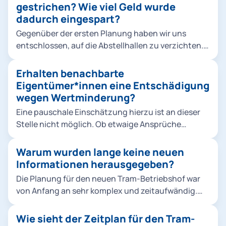
Klimaschutzvorgaben gerecht zu werden. Die Tram
gestrichen? Wie viel Geld wurde
ist dabei ein zentraler Baustein für den ÖPNV-
dadurch eingespart?
Ausbau. Die politisch beschlossenen
Gegenüber der ersten Planung haben wir uns
Neubaustrecken erfordern mehr Fahrzeuge,
entschlossen, auf die Abstellhallen zu verzichten.
zuletzt wurden 2019 insgesamt 73 Fahrzeuge vom
Die derzeitigen Rahmenbedingungen haben den
Typ Avenio bestellt. Abstellung und Wartung sind
Druck auf die kommunalen Finanzen erhöht. Daher
Erhalten benachbarte
nur durch einen weiteren Betriebshof möglich. Die
wurde rund ein Drittel der vormals veranschlagten
Eigentümer*innen eine Entschädigung
vorhandenen Flächen müssen dazu so effizient wie
Projektkosten eingespart. Der größte Posten
wegen Wertminderung?
möglich genutzt werden. Die Berücksichtigung der
waren dabei die Abstellhallen. Keine Option wären
Belange der Anwohnenden ist uns dabei sehr
Eine pauschale Einschätzung hierzu ist an dieser
allerdings Einsparungen auf Kosten des
wichtig.
Stelle nicht möglich. Ob etwaige Ansprüche
Schallschutzes.
bestehen, müsste erst eine individuelle Prüfung
durch die Regierung von Oberbayern zeigen.
Warum wurden lange keine neuen
Informationen herausgegeben?
Die Planung für den neuen Tram-Betriebshof war
von Anfang an sehr komplex und zeitaufwändig.
Sie musste zudem aufgrund veränderter
Rahmenbedingungen neu begonnen werden. In
Wie sieht der Zeitplan für den Tram-