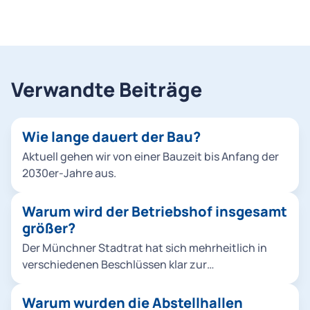
Verwandte Beiträge
Wie lange dauert der Bau?
Aktuell gehen wir von einer Bauzeit bis Anfang der
2030er-Jahre aus.
Warum wird der Betriebshof insgesamt
größer?
Der Münchner Stadtrat hat sich mehrheitlich in
verschiedenen Beschlüssen klar zur
Verkehrswende bekannt, um die Stadt
lebenswerter zu machen und zudem konkreten
Warum wurden die Abstellhallen