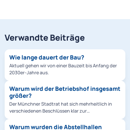
Verwandte Beiträge
Wie lange dauert der Bau?
Aktuell gehen wir von einer Bauzeit bis Anfang der
2030er-Jahre aus.
Warum wird der Betriebshof insgesamt
größer?
Der Münchner Stadtrat hat sich mehrheitlich in
verschiedenen Beschlüssen klar zur
Verkehrswende bekannt, um die Stadt
lebenswerter zu machen und zudem konkreten
Warum wurden die Abstellhallen