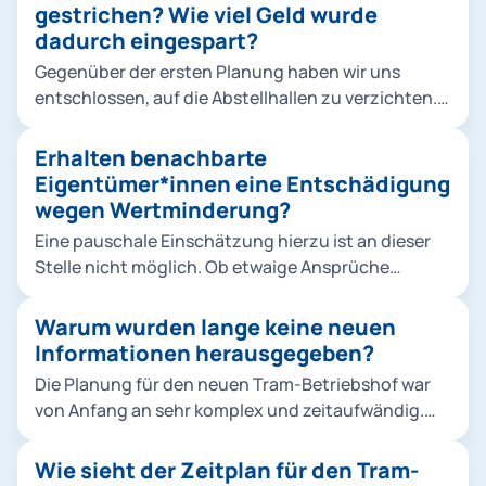
Klimaschutzvorgaben gerecht zu werden. Die Tram
gestrichen? Wie viel Geld wurde
ist dabei ein zentraler Baustein für den ÖPNV-
dadurch eingespart?
Ausbau. Die politisch beschlossenen
Gegenüber der ersten Planung haben wir uns
Neubaustrecken erfordern mehr Fahrzeuge,
entschlossen, auf die Abstellhallen zu verzichten.
zuletzt wurden 2019 insgesamt 73 Fahrzeuge vom
Die derzeitigen Rahmenbedingungen haben den
Typ Avenio bestellt. Abstellung und Wartung sind
Druck auf die kommunalen Finanzen erhöht. Daher
Erhalten benachbarte
nur durch einen weiteren Betriebshof möglich. Die
wurde rund ein Drittel der vormals veranschlagten
Eigentümer*innen eine Entschädigung
vorhandenen Flächen müssen dazu so effizient wie
Projektkosten eingespart. Der größte Posten
wegen Wertminderung?
möglich genutzt werden. Die Berücksichtigung der
waren dabei die Abstellhallen. Keine Option wären
Belange der Anwohnenden ist uns dabei sehr
Eine pauschale Einschätzung hierzu ist an dieser
allerdings Einsparungen auf Kosten des
wichtig.
Stelle nicht möglich. Ob etwaige Ansprüche
Schallschutzes.
bestehen, müsste erst eine individuelle Prüfung
durch die Regierung von Oberbayern zeigen.
Warum wurden lange keine neuen
Informationen herausgegeben?
Die Planung für den neuen Tram-Betriebshof war
von Anfang an sehr komplex und zeitaufwändig.
Sie musste zudem aufgrund veränderter
Rahmenbedingungen neu begonnen werden. In
Wie sieht der Zeitplan für den Tram-