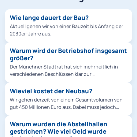
Wie lange dauert der Bau?
Aktuell gehen wir von einer Bauzeit bis Anfang der
2030er-Jahre aus.
Warum wird der Betriebshof insgesamt
größer?
Der Münchner Stadtrat hat sich mehrheitlich in
verschiedenen Beschlüssen klar zur
Verkehrswende bekannt, um die Stadt
lebenswerter zu machen und zudem konkreten
Wieviel kostet der Neubau?
Klimaschutzvorgaben gerecht zu werden. Die Tram
Wir gehen derzeit von einem Gesamtvolumen von
ist dabei ein zentraler Baustein für den ÖPNV-
gut 450 Millionen Euro aus. Dabei muss jedoch
Ausbau. Die politisch beschlossenen
beachtet werden, dass es sich um eine Schätzung
Neubaustrecken erfordern mehr Fahrzeuge,
handelt, die die Preisentwicklung bis Mitte der
Warum wurden die Abstellhallen
zuletzt wurden 2019 insgesamt 73 Fahrzeuge vom
2020er-Jahre berücksichtigt.
gestrichen? Wie viel Geld wurde
Typ Avenio bestellt. Abstellung und Wartung sind