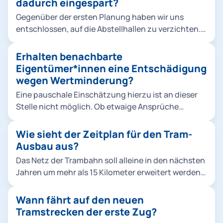
dadurch eingespart?
nur durch einen weiteren Betriebshof möglich. Die
vorhandenen Flächen müssen dazu so effizient wie
Gegenüber der ersten Planung haben wir uns
möglich genutzt werden. Die Berücksichtigung der
entschlossen, auf die Abstellhallen zu verzichten.
Belange der Anwohnenden ist uns dabei sehr
Die derzeitigen Rahmenbedingungen haben den
wichtig.
Druck auf die kommunalen Finanzen erhöht. Daher
Erhalten benachbarte
wurde rund ein Drittel der vormals veranschlagten
Eigentümer*innen eine Entschädigung
Projektkosten eingespart. Der größte Posten
wegen Wertminderung?
waren dabei die Abstellhallen. Keine Option wären
Eine pauschale Einschätzung hierzu ist an dieser
allerdings Einsparungen auf Kosten des
Stelle nicht möglich. Ob etwaige Ansprüche
Schallschutzes.
bestehen, müsste erst eine individuelle Prüfung
durch die Regierung von Oberbayern zeigen.
Wie sieht der Zeitplan für den Tram-
Ausbau aus?
Das Netz der Trambahn soll alleine in den nächsten
Jahren um mehr als 15 Kilometer erweitert werden.
Drei große Projekte werden so Münchens
Stadtteile und die bestehenden ÖPNV-Strecken
Wann fährt auf den neuen
noch besser vernetzen und dazu beitragen, dass
Tramstrecken der erste Zug?
die U-Bahn in der Innenstadt entlastet wird: Die