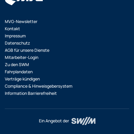
zwischen der Amalienburgstraße im Münchner
Westen und dem Arabellapark im Münchner Osten.
Auf dieser Relation würden sieben U-Bahnlinien,
MVG-Newsletter
sieben Straßenbahnlinien und zahlreiche Buslinien
Kontakt
verknüpft. Im Nordosten erreichen Fahrgäste dann
Impressum
mit der Tram die S8 zum Flughafen. Der aktuelle
Datenschutz
Zeitplan sieht vor, dass eine stufenweise
AGB für unsere Dienste
Inbetriebnahme ab voraussichtlich 2025/2026
Mitarbeiter-Login
möglich sein wird. Neben den drei genannten
Zu den SWM
Tram-Projekten befinden sich aktuell noch acht
Fahrplandaten
weitere in Prüfung.
Verträge kündigen
Compliance & Hinweisgebersystem
Information Barrierefreiheit
Ein Angebot der